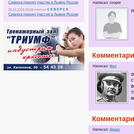
Северск принял участие в Лыжне России
Написал: cooper
С Е В Е Р С К
06.03.2026 00:09
написал
п
Северск принял участие в Лыжне России
Комментари
Написал:
Фил
о
с
в
т
к
Комментари
Написал:
Денис