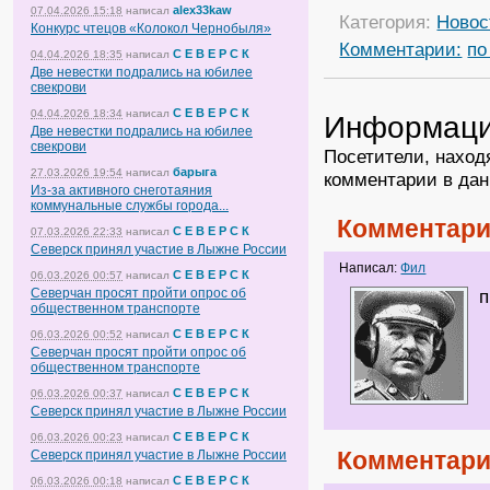
alex33kaw
07.04.2026 15:18
написал
Категория:
Новос
Конкурс чтецов «Колокол Чернобыля»
Комментарии:
по
С Е В Е Р С К
04.04.2026 18:35
написал
Две невестки подрались на юбилее
свекрови
С Е В Е Р С К
04.04.2026 18:34
написал
Информац
Две невестки подрались на юбилее
свекрови
Посетители, наход
барыга
27.03.2026 19:54
написал
комментарии в дан
Из-за активного снеготаяния
коммунальные службы города...
Комментари
С Е В Е Р С К
07.03.2026 22:33
написал
Северск принял участие в Лыжне России
Написал:
Фил
С Е В Е Р С К
06.03.2026 00:57
написал
Северчан просят пройти опрос об
п
общественном транспорте
С Е В Е Р С К
06.03.2026 00:52
написал
Северчан просят пройти опрос об
общественном транспорте
С Е В Е Р С К
06.03.2026 00:37
написал
Северск принял участие в Лыжне России
С Е В Е Р С К
06.03.2026 00:23
написал
Комментари
Северск принял участие в Лыжне России
С Е В Е Р С К
06.03.2026 00:18
написал