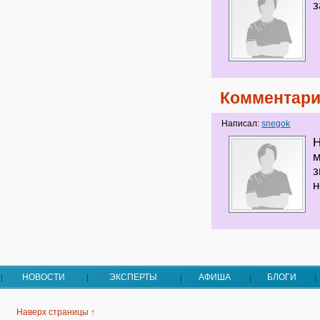
з
Комментари
Написал:
snegok
Н
м
з
н
НОВОСТИ
ЭКСПЕРТЫ
АФИША
БЛОГИ
Наверх страницы ↑