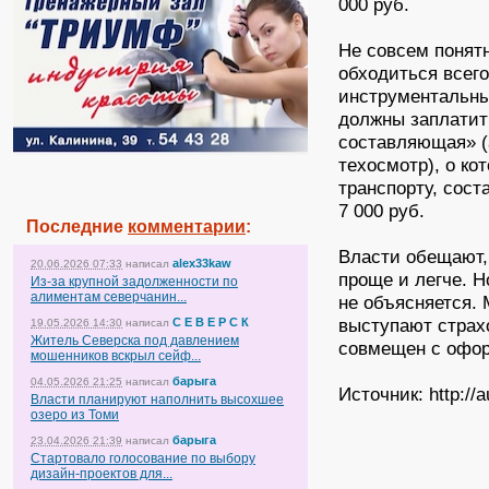
000 руб.
Не совсем понят
обходиться всего
инструментальный
должны заплатит
составляющая» (
техосмотр), о ко
транспорту, соста
7 000 руб.
Последние
комментарии
:
Власти обещают,
alex33kaw
20.06.2026 07:33
написал
проще и легче. Н
Из-за крупной задолженности по
алиментам северчанин...
не объясняется. 
выступают страхо
С Е В Е Р С К
19.05.2026 14:30
написал
Житель Северска под давлением
совмещен с офо
мошенников вскрыл сейф...
барыга
04.05.2026 21:25
написал
Источник: http://a
Власти планируют наполнить высохшее
озеро из Томи
барыга
23.04.2026 21:39
написал
Стартовало голосование по выбору
дизайн-проектов для...