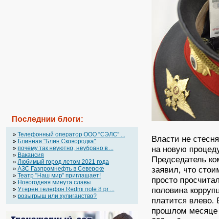
Последнии блоги:
»
Телефонный оператор OOO “СЭЛС” ...
Власти не стесн
»
Блинная "Блин.Сковородка"
на новую процеду
»
почему так неуютно, неубрано в ...
»
Вакансия
Председатель ко
»
Любимый город летом 2021 года
заявил, что стои
»
АЗС Газпромнефть в Северске
»
Театр "Наш мир" приглашает!
просто просчита
»
Новогодняя минута славы
половина коррупц
»
Утерен телефон Redmi note 8 pr ...
»
розыгрыш или хулиганство?
платится влево. 
прошлом месяце 