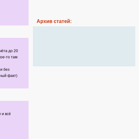
Архив статей:
чёта до 20
кое-то там
 и без
нный факт)
 и всё