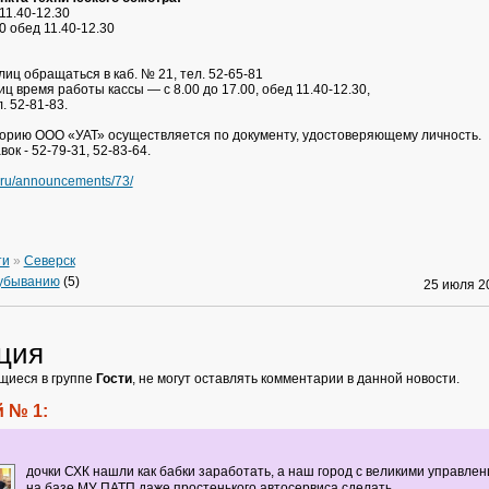
11.40-12.30
40 обед 11.40-12.30
иц обращаться в каб. № 21, тел. 52-65-81
ц время работы кассы — с 8.00 до 17.00, обед 11.40-12.30,
. 52-81-83.
орию ООО «УАТ» осуществляется по документу, удостоверяющему личность.
ок - 52-79-31, 52-83-64.
.ru/announcements/73/
ти
»
Северск
 убыванию
(5)
25 июля 
ция
щиеся в группе
Гости
, не могут оставлять комментарии в данной новости.
 № 1:
дочки СХК нашли как бабки заработать, а наш город с великими управлен
на базе МУ ПАТП даже простенького автосервиса сделать....