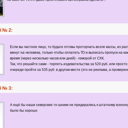
 № 2:
Если вы частное лицо, то будьте готовы проторчать возле кассы, из рас
минут на человека, только чтобы оплатить ТО и выписать пропуск на ка
время (через несколько часов или дней) - геморой от СХК.
Так, что решайте сами - терпеть издевательства за 520 руб. или просто
очереди пройти за 535 руб. в другом месте (это не реклама, а провере
 № 3:
А ещё бы наши северские то-шники не придирались к штатному ксенону
было бы хорошо