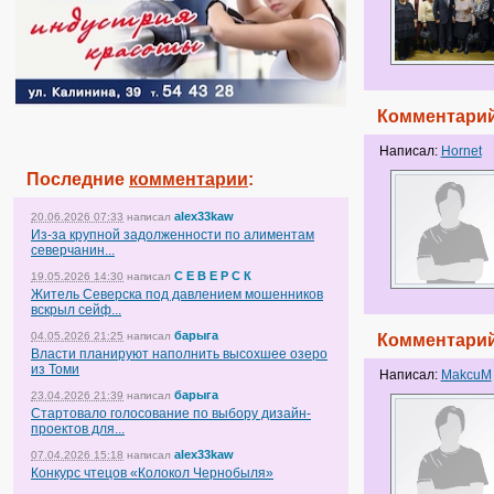
Комментарий
Написал:
Hornet
Последние
комментарии
:
alex33kaw
20.06.2026 07:33
написал
Из-за крупной задолженности по алиментам
северчанин...
С Е В Е Р С К
19.05.2026 14:30
написал
Житель Северска под давлением мошенников
вскрыл сейф...
барыга
04.05.2026 21:25
написал
Комментарий
Власти планируют наполнить высохшее озеро
из Томи
Написал:
MakcuM
барыга
23.04.2026 21:39
написал
Стартовало голосование по выбору дизайн-
проектов для...
alex33kaw
07.04.2026 15:18
написал
Конкурс чтецов «Колокол Чернобыля»