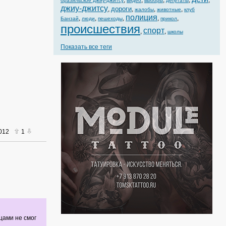
,
,
,
,
,
бразильское джиу-джитсу
видео
выборы
депутаты
джиу-джитсу
дороги
,
,
,
,
жалобы
животные
клуб
полиция
,
,
,
,
,
Банзай
люди
пешеходы
прикол
происшествия
спорт
,
,
школы
Показать все теги
2012
1
цами не смог