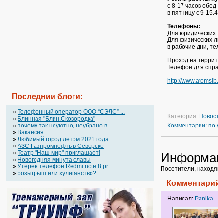
с 8-17 часов обед 
в пятницу с 9-15.
Телефоны:
Для юридических л
Для физических ли
в рабочие дни, тел
Проход на террит
Телефон для справ
http://www.atomsib
Последнии блоги:
»
Телефонный оператор OOO “СЭЛС” ...
Категория:
Новос
»
Блинная "Блин.Сковородка"
Комментарии:
по
»
почему так неуютно, неубрано в ...
»
Вакансия
»
Любимый город летом 2021 года
»
АЗС Газпромнефть в Северске
»
Театр "Наш мир" приглашает!
Информа
»
Новогодняя минута славы
»
Утерен телефон Redmi note 8 pr ...
Посетители, находя
»
розыгрыш или хулиганство?
Комментарий
Написал:
Panika