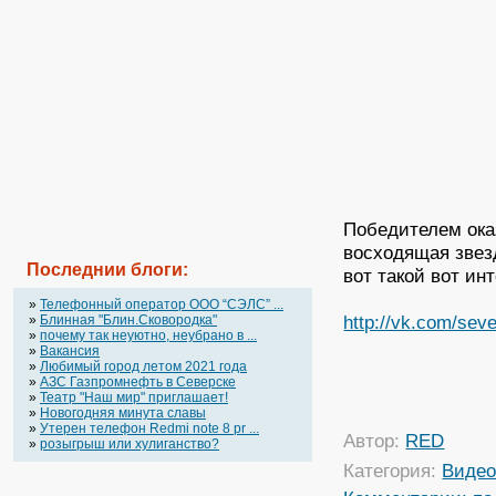
Победителем ока
восходящая звезд
Последнии блоги:
вот такой вот ин
»
Телефонный оператор OOO “СЭЛС” ...
http://vk.com/seve
»
Блинная "Блин.Сковородка"
»
почему так неуютно, неубрано в ...
»
Вакансия
»
Любимый город летом 2021 года
»
АЗС Газпромнефть в Северске
»
Театр "Наш мир" приглашает!
»
Новогодняя минута славы
»
Утерен телефон Redmi note 8 pr ...
Автор:
RED
»
розыгрыш или хулиганство?
Категория:
Виде