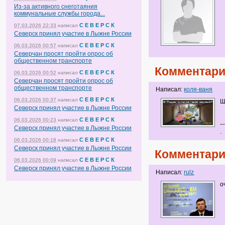
Из-за активного снеготаяния
коммунальные службы города...
С Е В Е Р С К
07.03.2026 22:33
написал
Северск принял участие в Лыжне России
С Е В Е Р С К
06.03.2026 00:57
написал
Северчан просят пройти опрос об
общественном транспорте
Комментари
С Е В Е Р С К
06.03.2026 00:52
написал
Северчан просят пройти опрос об
общественном транспорте
Написал:
коля-ваня
С Е В Е Р С К
06.03.2026 00:37
написал
Ше
Северск принял участие в Лыжне России
С Е В Е Р С К
06.03.2026 00:23
написал
--
Северск принял участие в Лыжне России
.
С Е В Е Р С К
06.03.2026 00:18
написал
Северск принял участие в Лыжне России
Комментари
С Е В Е Р С К
06.03.2026 00:09
написал
Северск принял участие в Лыжне России
Написал:
rulz
о