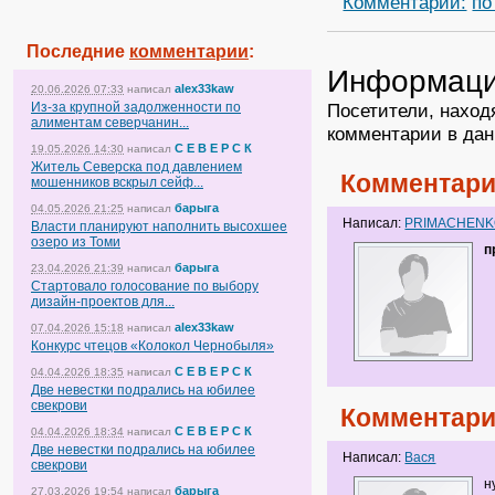
Комментарии:
по
Последние
комментарии
:
Информац
alex33kaw
20.06.2026 07:33
написал
Из-за крупной задолженности по
Посетители, наход
алиментам северчанин...
комментарии в дан
С Е В Е Р С К
19.05.2026 14:30
написал
Житель Северска под давлением
Комментари
мошенников вскрыл сейф...
барыга
04.05.2026 21:25
написал
Написал:
PRIMACHEN
Власти планируют наполнить высохшее
озеро из Томи
п
барыга
23.04.2026 21:39
написал
Стартовало голосование по выбору
дизайн-проектов для...
alex33kaw
07.04.2026 15:18
написал
Конкурс чтецов «Колокол Чернобыля»
С Е В Е Р С К
04.04.2026 18:35
написал
Две невестки подрались на юбилее
свекрови
Комментари
С Е В Е Р С К
04.04.2026 18:34
написал
Две невестки подрались на юбилее
Написал:
Вася
свекрови
н
барыга
27.03.2026 19:54
написал