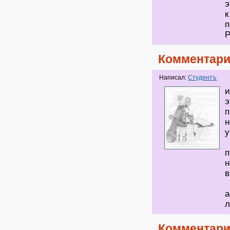
э
к
п
Р
Комментари
Написал:
Студентъ
и
э
п
у
п
н
в
а
Комментари