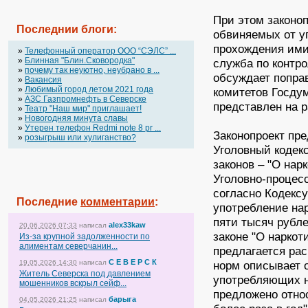
При этом законо
Последнии блоги:
обвиняемых от у
прохождения ими
»
Телефонный оператор OOO “СЭЛС” ...
»
Блинная "Блин.Сковородка"
служба по контр
»
почему так неуютно, неубрано в ...
обсуждает попра
»
Вакансия
»
Любимый город летом 2021 года
комитетов Госду
»
АЗС Газпромнефть в Северске
представлен на 
»
Театр "Наш мир" приглашает!
»
Новогодняя минута славы
»
Утерен телефон Redmi note 8 pr ...
Законопроект пре
»
розыгрыш или хулиганство?
Уголовный кодекс
законов – "О нар
Уголовно-процес
согласно Кодекс
Последние
комментарии
:
употребление на
пяти тысяч рубл
alex33kaw
20.06.2026 07:33
написал
законе "О наркот
Из-за крупной задолженности по
алиментам северчанин...
предлагается ра
С Е В Е Р С К
19.05.2026 14:30
написал
норм описывает 
Житель Северска под давлением
употребляющих н
мошенников вскрыл сейф...
предложено относ
барыга
04.05.2026 21:25
написал