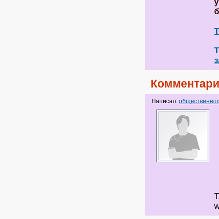
у
б
Т
Т
з
Комментари
Написал:
общественнос
Т
w