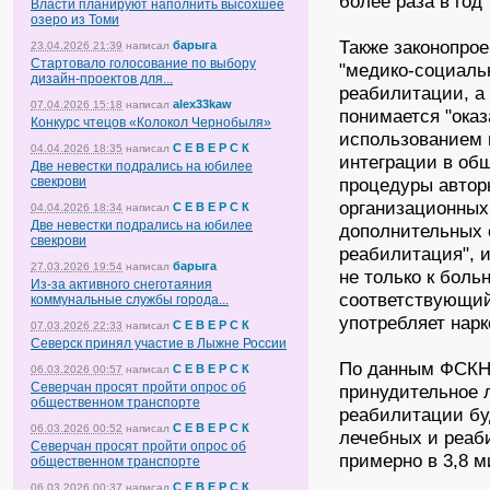
более раза в год"
Власти планируют наполнить высохшее
озеро из Томи
Также законопро
барыга
23.04.2026 21:39
написал
Стартовало голосование по выбору
"медико-социаль
дизайн-проектов для...
реабилитации, а
alex33kaw
07.04.2026 15:18
написал
понимается "ока
Конкурс чтецов «Колокол Чернобыля»
использованием 
С Е В Е Р С К
04.04.2026 18:35
написал
интеграции в об
Две невестки подрались на юбилее
свекрови
процедуры автор
организационных
С Е В Е Р С К
04.04.2026 18:34
написал
Две невестки подрались на юбилее
дополнительных 
свекрови
реабилитация", и
барыга
27.03.2026 19:54
написал
не только к бол
Из-за активного снеготаяния
соответствующий 
коммунальные службы города...
употребляет нарк
С Е В Е Р С К
07.03.2026 22:33
написал
Северск принял участие в Лыжне России
По данным ФСКН,
С Е В Е Р С К
06.03.2026 00:57
написал
Северчан просят пройти опрос об
принудительное 
общественном транспорте
реабилитации бу
С Е В Е Р С К
06.03.2026 00:52
написал
лечебных и реаб
Северчан просят пройти опрос об
примерно в 3,8 
общественном транспорте
С Е В Е Р С К
06.03.2026 00:37
написал