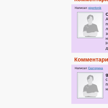
Написал:
gipertonik
А
п
л
з
н
Н
д
Комментари
Написал:
Екатерина
g
с
п
н