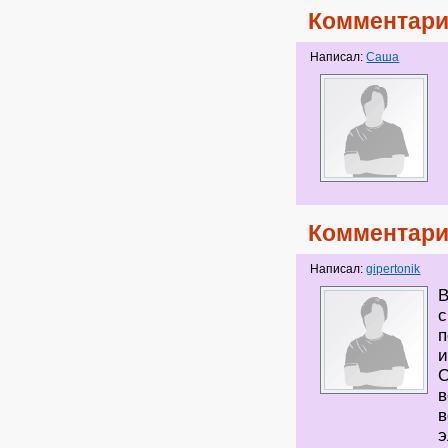
Комментари
Написал:
Саша
Комментари
Написал:
gipertonik
В
с
п
и
О
в
в
э