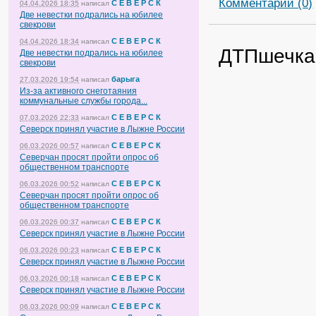
Комментарии (0)
С Е В Е Р С К
04.04.2026 18:35
написал
Две невестки подрались на юбилее
свекрови
С Е В Е Р С К
04.04.2026 18:34
написал
ДТПшечка.
Две невестки подрались на юбилее
свекрови
барыга
27.03.2026 19:54
написал
Из-за активного снеготаяния
коммунальные службы города...
С Е В Е Р С К
07.03.2026 22:33
написал
Северск принял участие в Лыжне России
С Е В Е Р С К
06.03.2026 00:57
написал
Северчан просят пройти опрос об
общественном транспорте
С Е В Е Р С К
06.03.2026 00:52
написал
Северчан просят пройти опрос об
общественном транспорте
С Е В Е Р С К
06.03.2026 00:37
написал
Северск принял участие в Лыжне России
С Е В Е Р С К
06.03.2026 00:23
написал
Северск принял участие в Лыжне России
С Е В Е Р С К
06.03.2026 00:18
написал
Северск принял участие в Лыжне России
С Е В Е Р С К
06.03.2026 00:09
написал