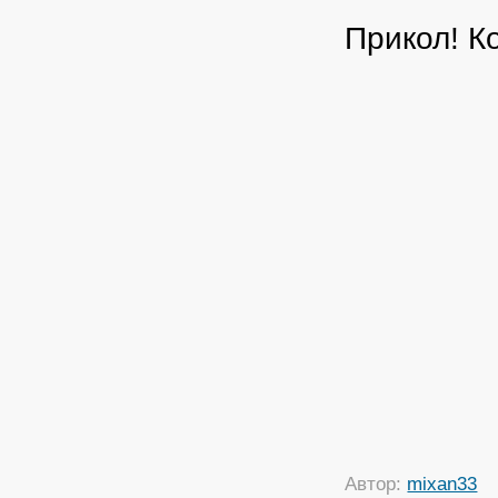
Прикол! К
Автор:
mixan33