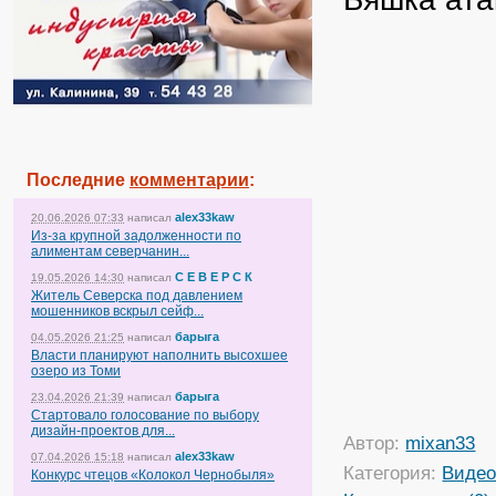
Последние
комментарии
:
alex33kaw
20.06.2026 07:33
написал
Из-за крупной задолженности по
алиментам северчанин...
С Е В Е Р С К
19.05.2026 14:30
написал
Житель Северска под давлением
мошенников вскрыл сейф...
барыга
04.05.2026 21:25
написал
Власти планируют наполнить высохшее
озеро из Томи
барыга
23.04.2026 21:39
написал
Стартовало голосование по выбору
дизайн-проектов для...
Автор:
mixan33
alex33kaw
07.04.2026 15:18
написал
Категория:
Виде
Конкурс чтецов «Колокол Чернобыля»