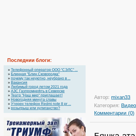
Последнии блоги:
»
Телефонный оператор OOO “СЭЛС” ...
»
Блинная "Блин.Сковородка"
»
почему так неуютно, неубрано в ...
»
Вакансия
»
Любимый город летом 2021 года
»
АЗС Газпромнефть в Северске
»
Театр "Наш мир" приглашает!
Автор:
mixan33
»
Новогодняя минута славы
»
Утерен телефон Redmi note 8 pr ...
Категория:
Виде
»
розыгрыш или хулиганство?
Комментарии (0)
Бяшка ата