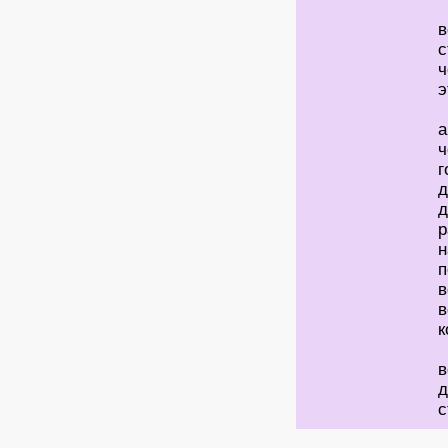
в
с
ч
э
а
ч
г
д
д
р
н
п
в
в
к
в
д
с