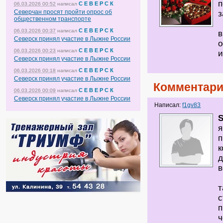
п
С Е В Е Р С К
06.03.2026 00:52
написал
Северчан просят пройти опрос об
з
общественном транспорте
С Е В Е Р С К
06.03.2026 00:37
написал
в
Северск принял участие в Лыжне России
о
С Е В Е Р С К
06.03.2026 00:23
написал
и
Северск принял участие в Лыжне России
С Е В Е Р С К
06.03.2026 00:18
написал
Северск принял участие в Лыжне России
Комментари
С Е В Е Р С К
06.03.2026 00:09
написал
Северск принял участие в Лыжне России
Написал:
f1gv83
S
я
п
к
д
в
т
с
п
ч