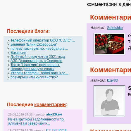
комментарии в дан
Комментари
Написал:
Solnishko
Последнии блоги:
е
»
Телефонный оператор OOO “СЭЛС” ...
т
»
Блинная "Блин.Сковородка"
д
»
почему так неуютно, неубрано в ...
»
Вакансия
»
Любимый город летом 2021 года
»
АЗС Газпромнефть в Северске
»
Театр "Наш мир" приглашает!
Комментари
»
Новогодняя минута славы
»
Утерен телефон Redmi note 8 pr ...
»
розыгрыш или хулиганство?
Написал:
f1gv83
S
к
Последние
комментарии
:
alex33kaw
20.06.2026 07:33
написал
Из-за крупной задолженности по
алиментам северчанин...
С Е В Е Р С К
19.05.2026 14:30
написал