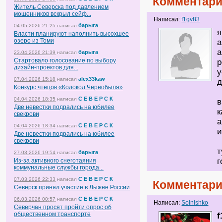
Комментари
Житель Северска под давлением
мошенников вскрыл сейф...
Написал:
f1gv83
барыга
04.05.2026 21:25
написал
я
Власти планируют наполнить высохшее
озеро из Томи
а
а
барыга
23.04.2026 21:39
написал
Стартовало голосование по выбору
р
дизайн-проектов для...
у
alex33kaw
07.04.2026 15:18
написал
д
Конкурс чтецов «Колокол Чернобыля»
С Е В Е Р С К
04.04.2026 18:35
написал
в
Две невестки подрались на юбилее
к
свекрови
а
С Е В Е Р С К
04.04.2026 18:34
написал
и
Две невестки подрались на юбилее
свекрови
т
барыга
27.03.2026 19:54
написал
г
Из-за активного снеготаяния
коммунальные службы города...
С Е В Е Р С К
07.03.2026 22:33
написал
Комментари
Северск принял участие в Лыжне России
С Е В Е Р С К
06.03.2026 00:57
написал
Написал:
Solnishko
Северчан просят пройти опрос об
общественном транспорте
f