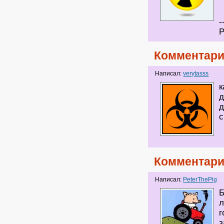
-
Р
Комментари
Написал:
verytasss
к
д
д
с
Комментари
Написал:
PeterThePig
Б
л
г
з