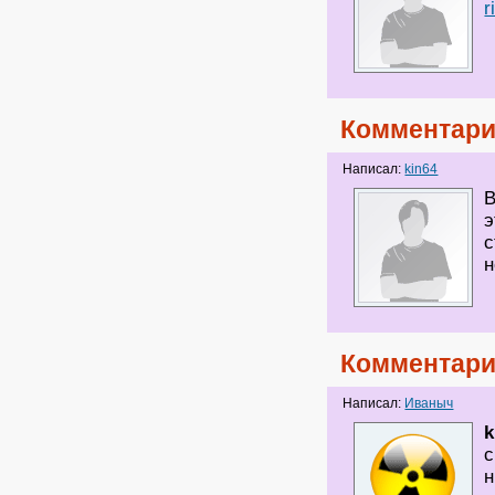
r
Комментари
Написал:
kin64
В
э
с
н
Комментари
Написал:
Иваныч
k
с
н