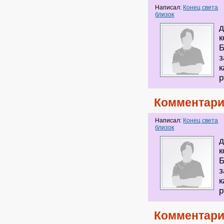
Написал:
Конец света
близок
д
к
Б
з
к
р
Комментари
Написал:
Конец света
близок
д
к
Б
з
к
р
Комментари