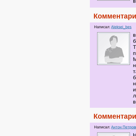
в
Комментари
Написал:
Aleksei_bes
в
б
Т
п
М
н
т
б
н
и
л
в
Комментари
Написал:
Антон Петров
Н