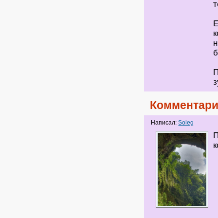
т
Е
к
н
б
П
з
Комментари
Написал:
Soleg
П
к