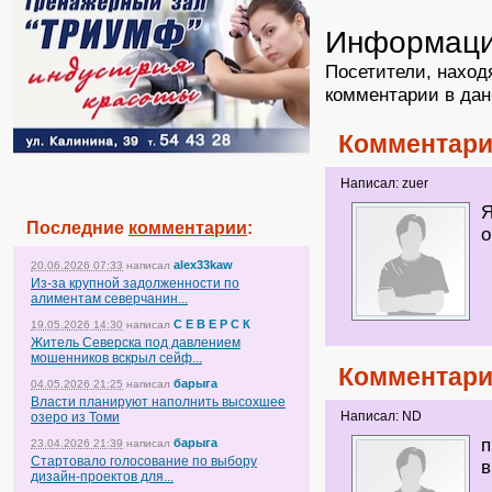
Информац
Посетители, наход
комментарии в дан
Комментари
Написал: zuer
Я
Последние
комментарии
:
о
alex33kaw
20.06.2026 07:33
написал
Из-за крупной задолженности по
алиментам северчанин...
С Е В Е Р С К
19.05.2026 14:30
написал
Житель Северска под давлением
мошенников вскрыл сейф...
Комментари
барыга
04.05.2026 21:25
написал
Власти планируют наполнить высохшее
Написал: ND
озеро из Томи
п
барыга
23.04.2026 21:39
написал
Стартовало голосование по выбору
в
дизайн-проектов для...