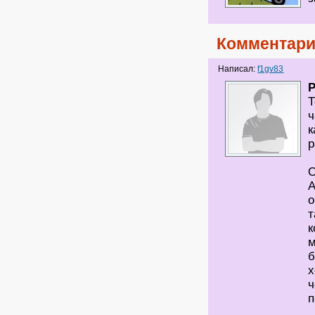
Комментари
Написал:
f1gv83
P
Т
ч
к
р
О
А
о
т
к
м
б
х
ч
п