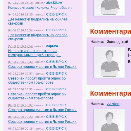
alex33kaw
07.04.2026 15:18
написал
Конкурс чтецов «Колокол Чернобыля»
С Е В Е Р С К
04.04.2026 18:35
написал
Две невестки подрались на юбилее
свекрови
Комментари
С Е В Е Р С К
04.04.2026 18:34
написал
Две невестки подрались на юбилее
свекрови
Написал: Завсегдатый
барыга
27.03.2026 19:54
написал
Из-за активного снеготаяния
Н
коммунальные службы города...
в
С Е В Е Р С К
07.03.2026 22:33
написал
Северск принял участие в Лыжне России
С Е В Е Р С К
06.03.2026 00:57
написал
Северчан просят пройти опрос об
общественном транспорте
С Е В Е Р С К
06.03.2026 00:52
написал
Комментари
Северчан просят пройти опрос об
общественном транспорте
Написал:
zvizden
С Е В Е Р С К
06.03.2026 00:37
написал
Северск принял участие в Лыжне России
С Е В Е Р С К
06.03.2026 00:23
написал
Северск принял участие в Лыжне России
С Е В Е Р С К
06.03.2026 00:18
написал