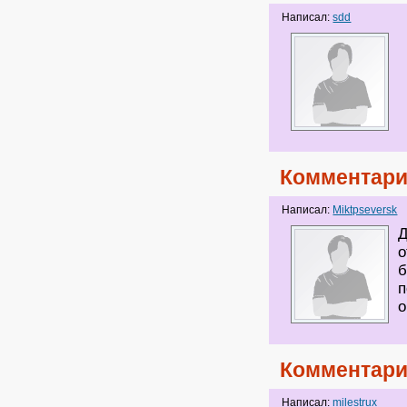
Написал:
sdd
Комментари
Написал:
Miktpseversk
Д
о
б
п
о
Комментари
Написал:
milestrux