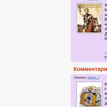
А
М
а
В
н
А
Д
б
-
П
Комментари
Написал:
sharky_y
в
с
м
л
д