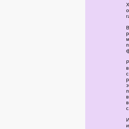
Х
о
г
В
р
м
п
ф
Р
в
с
р
э
п
в
в
с
И
и