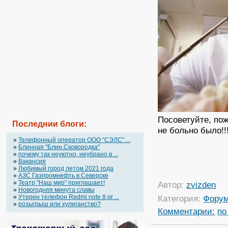
Посоветуйте, пож
Последнии блоги:
не больно было!!
»
Телефонный оператор OOO “СЭЛС” ...
»
Блинная "Блин.Сковородка"
»
почему так неуютно, неубрано в ...
»
Вакансия
»
Любимый город летом 2021 года
»
АЗС Газпромнефть в Северске
»
Театр "Наш мир" приглашает!
Автор:
zvizden
»
Новогодняя минута славы
»
Утерен телефон Redmi note 8 pr ...
Категория:
Фору
»
розыгрыш или хулиганство?
Комментарии:
по