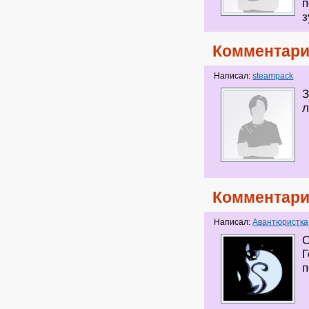
п
з
Комментари
Написал:
steampack
З
л
Комментари
Написал:
Авантюристка
О
Г
п