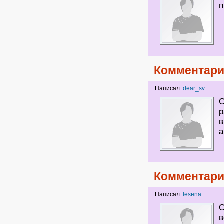
п
Комментари
Написал:
dear_sv
С
р
в
а
Комментари
Написал:
lesena
О
в