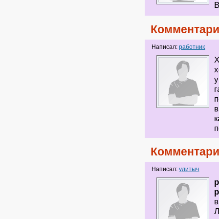
В
Комментари
Написал:
работник
Х
х
у
г
п
в
к
п
Комментари
Написал:
улитыч
в
Л