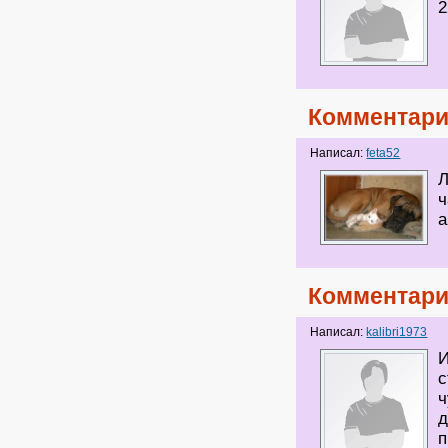
2
Комментари
Написал:
feta52
Л
ч
а
Комментари
Написал:
kalibri1973
И
с
ч
д
п