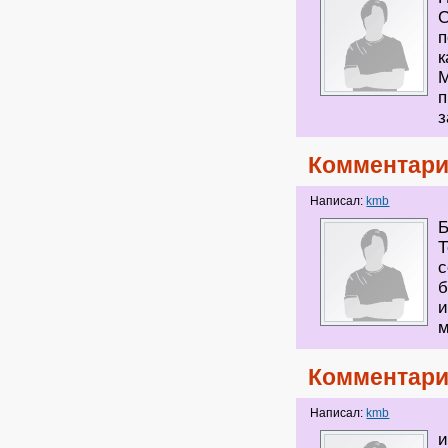
С
п
к
п
з
Комментари
Написал:
kmb
Б
Т
с
б
и
м
Комментари
Написал:
kmb
и