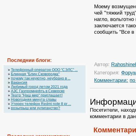
Моему возмущению
чей "тяжкий труд
нагло, вольготно
заключается так
сообщить "Все в 
Последнии блоги:
Автор:
Rahoshine
»
Телефонный оператор OOO “СЭЛС” ...
Категория:
Фору
»
Блинная "Блин.Сковородка"
»
почему так неуютно, неубрано в ...
Комментарии:
по
»
Вакансия
»
Любимый город летом 2021 года
»
АЗС Газпромнефть в Северске
»
Театр "Наш мир" приглашает!
Информац
»
Новогодняя минута славы
»
Утерен телефон Redmi note 8 pr ...
»
розыгрыш или хулиганство?
Посетители, наход
комментарии в дан
Комментари