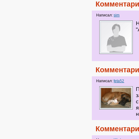
Комментари
Написал:
sim
Н
"
Комментари
Написал:
feta52
П
з
с
я
н
Комментари