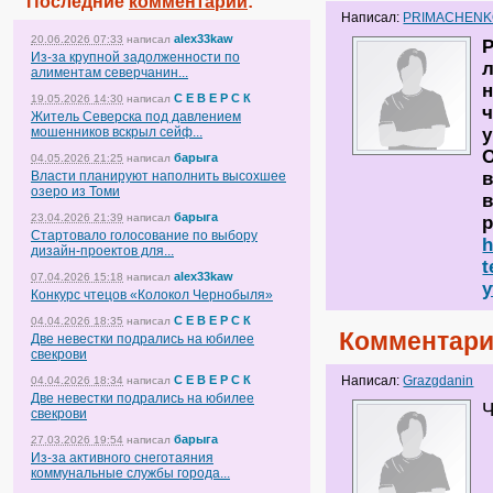
Последние
комментарии
:
Написал:
PRIMACHEN
alex33kaw
20.06.2026 07:33
написал
Р
Из-за крупной задолженности по
л
алиментам северчанин...
н
С Е В Е Р С К
19.05.2026 14:30
написал
Житель Северска под давлением
мошенников вскрыл сейф...
у
О
барыга
04.05.2026 21:25
написал
Власти планируют наполнить высохшее
в
озеро из Томи
в
барыга
23.04.2026 21:39
написал
р
Стартовало голосование по выбору
h
дизайн-проектов для...
t
alex33kaw
07.04.2026 15:18
написал
y
Конкурс чтецов «Колокол Чернобыля»
С Е В Е Р С К
04.04.2026 18:35
написал
Комментари
Две невестки подрались на юбилее
свекрови
С Е В Е Р С К
Написал:
Grazgdanin
04.04.2026 18:34
написал
Две невестки подрались на юбилее
Ч
свекрови
барыга
27.03.2026 19:54
написал
Из-за активного снеготаяния
коммунальные службы города...