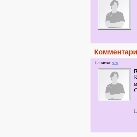
Комментари
Написал:
sim
R
С