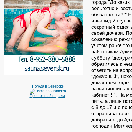
города "До каких
вольготно и вест
обязанности!!!" 
инвалид 2 группы
секретный отдел
своей дочери. По
сожалению режим
учетом рабочего
работникам Админ
субботу "дежурил
обратилась к нем
ответить на вопр
"дежурный", нах
домашнем виде (в
Погода в Северске
развалившись в к
Gismeteo
кабинет!!!". На 
Прогноз на 2 недели
пить, а лишь по
с 8 до 17 и с по
отпрашиваться с
добраться до Адм
господин Метляев