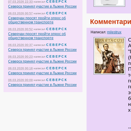
С Е В Е Р С К
07.03.2026 22:33
написал
Северск принял участие в Лыжне России
С Е В Е Р С К
06.03.2026 00:57
написал
Северчан просят пройти опрос об
Комментари
общественном транспорте
С Е В Е Р С К
06.03.2026 00:52
написал
Написал:
milestrux
Северчан просят пройти опрос об
общественном транспорте
С
С Е В Е Р С К
А
06.03.2026 00:37
написал
Северск принял участие в Лыжне России
"
С Е В Е Р С К
(
06.03.2026 00:23
написал
Северск принял участие в Лыжне России
п
С Е В Е Р С К
П
06.03.2026 00:18
написал
Северск принял участие в Лыжне России
т
С Е В Е Р С К
г
06.03.2026 00:09
написал
Северск принял участие в Лыжне России
г
э
б
н
х
-