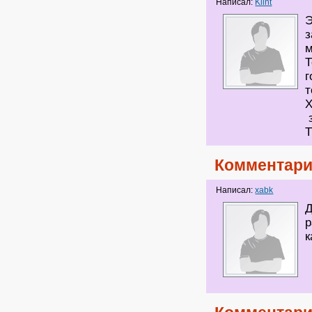
Написал:
Klint
Э
з
м
Т
г
т
Х
з
Комментари
Написал:
xabk
Д
р
к