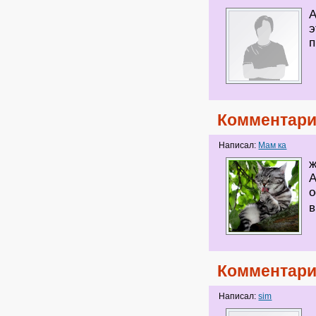
А
э
п
Комментари
Написал:
Мам ка
ж
А
о
Комментари
Написал:
sim