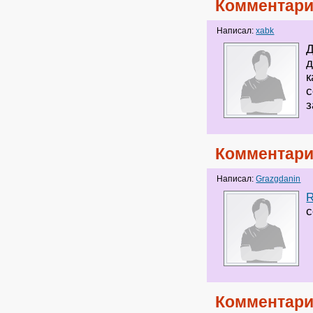
Комментари
Написал:
xabk
Д
д
к
с
з
Комментари
Написал:
Grazgdanin
R
с
Комментари