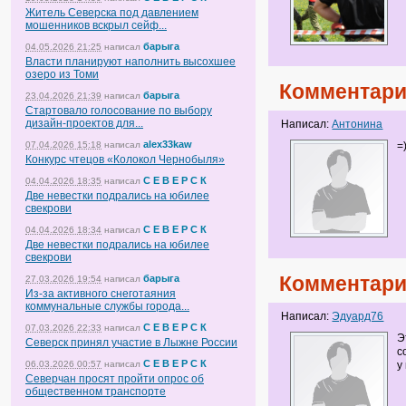
Житель Северска под давлением
мошенников вскрыл сейф...
барыга
04.05.2026 21:25
написал
Власти планируют наполнить высохшее
озеро из Томи
Комментари
барыга
23.04.2026 21:39
написал
Стартовало голосование по выбору
дизайн-проектов для...
Написал:
Антонина
alex33kaw
07.04.2026 15:18
написал
=
Конкурс чтецов «Колокол Чернобыля»
С Е В Е Р С К
04.04.2026 18:35
написал
Две невестки подрались на юбилее
свекрови
С Е В Е Р С К
04.04.2026 18:34
написал
Две невестки подрались на юбилее
свекрови
Комментари
барыга
27.03.2026 19:54
написал
Из-за активного снеготаяния
коммунальные службы города...
Написал:
Эдуард76
С Е В Е Р С К
07.03.2026 22:33
написал
Э
Северск принял участие в Лыжне России
с
С Е В Е Р С К
06.03.2026 00:57
написал
у
Северчан просят пройти опрос об
общественном транспорте