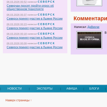
С Е В Е Р С К
06.03.2026 00:52
написал
Северчан просят пройти опрос об
общественном транспорте
С Е В Е Р С К
06.03.2026 00:37
написал
Комментари
Северск принял участие в Лыжне России
С Е В Е Р С К
06.03.2026 00:23
написал
Написал:
ДаВинчи
Северск принял участие в Лыжне России
В
С Е В Е Р С К
06.03.2026 00:18
написал
Северск принял участие в Лыжне России
С Е В Е Р С К
06.03.2026 00:09
написал
Северск принял участие в Лыжне России
НОВОСТИ
ЭКСПЕРТЫ
АФИША
БЛОГИ
Наверх страницы ↑