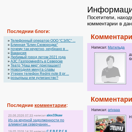
Информац
Посетители, наход
комментарии в дан
Последнии блоги:
Комментари
»
Телефонный оператор OOO “СЭЛС” ...
»
Блинная "Блин.Сковородка"
Написал:
Матильда
»
почему так неуютно, неубрано в ...
»
Вакансия
д
»
Любимый город летом 2021 года
б
»
АЗС Газпромнефть в Северске
»
Театр "Наш мир" приглашает!
»
Новогодняя минута славы
»
Утерен телефон Redmi note 8 pr ...
»
розыгрыш или хулиганство?
Комментари
Последние
комментарии
:
Написал:
arivaaa
alex33kaw
20.06.2026 07:33
написал
Н
Из-за крупной задолженности по
алиментам северчанин...
С Е В Е Р С К
19.05.2026 14:30
написал