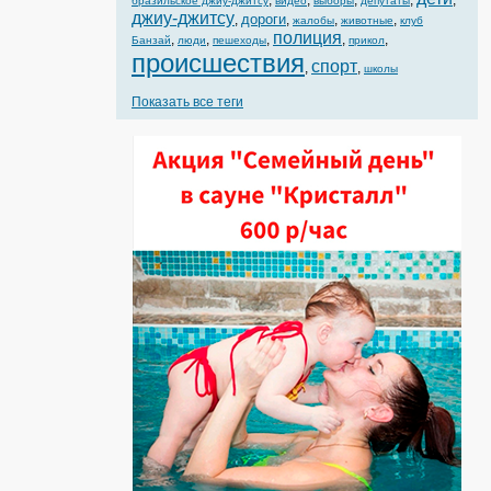
,
,
,
,
,
бразильское джиу-джитсу
видео
выборы
депутаты
джиу-джитсу
дороги
,
,
,
,
жалобы
животные
клуб
полиция
,
,
,
,
,
Банзай
люди
пешеходы
прикол
происшествия
спорт
,
,
школы
Показать все теги