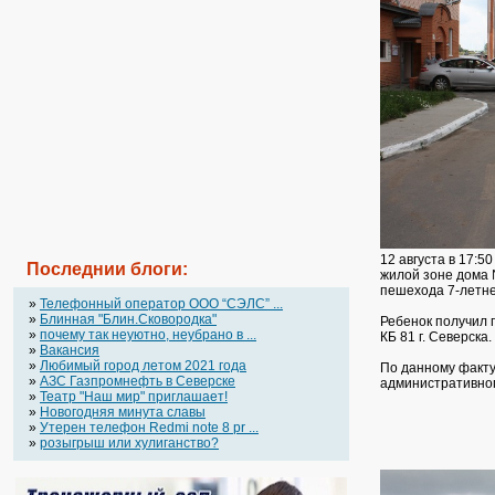
12 августа в 17:5
Последнии блоги:
жилой зоне дома 
пешехода 7-летне
»
Телефонный оператор OOO “СЭЛС” ...
»
Блинная "Блин.Сковородка"
Ребенок получил 
»
почему так неуютно, неубрано в ...
КБ 81 г. Северска.
»
Вакансия
»
Любимый город летом 2021 года
По данному факту
»
АЗС Газпромнефть в Северске
административног
»
Театр "Наш мир" приглашает!
»
Новогодняя минута славы
»
Утерен телефон Redmi note 8 pr ...
»
розыгрыш или хулиганство?