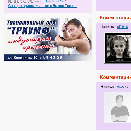
С Е В Е Р С К
06.03.2026 00:09
написал
Северск принял участие в Лыжне России
Комментарий
Написал:
al1916
Комментарий
Написал:
exotik1