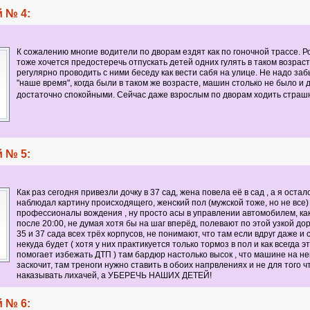
 № 4:
К сожалению многие водители по дворам ездят как по гоночной трассе. 
тоже хочется предостеречь отпускать детей одних гулять в таком возраст
регулярно проводить с ними беседу как вести сабя на улице. Не надо заб
"наше время", когда были в таком же возрасте, машин столько не было и
достаточно спокойными. Сейчас даже взрослым по дворам ходить страш
 № 5:
Как раз сегодня привезли дочку в 37 сад, жена повела её в сад , а я оста
наблюдал картину происходящего, женский пол (мужской тоже, но не все)
профессионалы вождения , ну просто асы в управлении автомобилем, ка
после 20:00, не думая хотя бы на шаг вперёд, полевают по этой узкой до
35 и 37 сада всех трёх корпусов, не понимают, что там если вдруг даже и 
некуда будет ( хотя у них практикуется только тормоз в пол и как всегда э
помогает избежать ДТП ) там бардюр настолько высок , что машине на не
заскочит, там треноги нужно ставить в обоих напрвлениях и не для того 
наказывать лихачей, а УБЕРЕЧЬ НАШИХ ДЕТЕЙ!
 № 6: