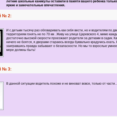
летние школьные каникулы оставили в памяти вашего ребенка тольк
яркие и замечательные впечатления.
 № 2:
И с детьми тысячу раз обговаривать как себя вести, но и водителям по д
территориям гонять не по 70 км . Живу на улице Царевского 4, мимо кажд
достаточно высокой скорости проезжают родители за детками в садик. К
ничего не боятся, я дворами стараюсь всегда буквально крадучись ехать.
заигравшись правда забывают о безапасности. Но мы то взрослые умнее
мере должны быть!
 № 3:
В данной ситуации водитель похоже и не виноват вовсе, только от части..