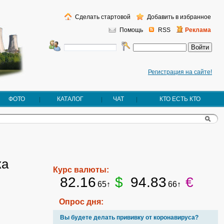
Сделать стартовой
Добавить в избранное
Помощь
RSS
Реклама
Регистрация на сайте!
ФОТО
КАТАЛОГ
ЧАТ
КТО ЕСТЬ КТО
ка
Курс валюты:
82.16
$
94.83
€
65↑
66↑
Опрос дня:
Вы будете делать прививку от коронавируса?