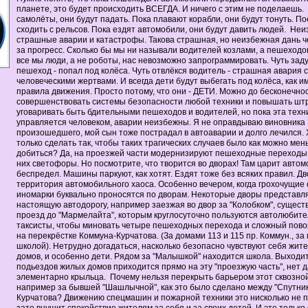
планете, это будет происходить ВСЕГДА. И ничего с этим не поделаешь.
самолёты, они будут падать. Пока плавают корабли, они будут тонуть. По
сходить с рельсов. Пока ездят автомобили, они будут давить людей. Не
страшные аварии и катастрофы. Такова страшная, но неизбежная дань ч
за прогресс. Сколько бы мы ни называли водителей козлами, а пешеходо
все мы люди, а не роботы, нас невозможно запрограммировать. Чуть зад
пешеход - попал под колёса. Чуть отвлёкся водитель - страшная авария с
человеческими жертвами. И всегда дети будут выбегать под колёса, как и
правила движения. Просто потому, что они - ДЕТИ. Можно до бесконечно
совершенствовать системы безопасности любой техники и повышать шт
уговаривать быть бдительными пешеходов и водителей, но пока эта техн
управляется человеком, аварии неизбежны. Я не оправдываю виновника
произошедшего, мой сын тоже пострадал в автоаварии и долго лечился.
только сделать так, чтобы таких трагических случаев было как можно мень
добиться? Да, на проезжей части модернизируют пешеходные переходы,
них светофоры. Но посмотрите, что творится во дворах! Там царит авто
беспредел. Машины паркуют, как хотят. Ездят тоже без всяких правил. Дв
территория автомобильного хаоса. Особенно вечером, когда грохочущие
иномарки буквально проносятся по дворам. Некоторые дворы представл
настоящую автодорогу, например заезжая во двор за "Колобком", сущест
проезд до "Мармелайта", которым круглосуточно пользуются автолюбите
таксисты, чтобы миновать четыре пешеходных перехода и сложный пово
на перекрёстке Коммуна-Курчатова. (За домами 113 и 115 пр. Коммун., за
школой). Нетрудно догадаться, насколько безопасно чувствуют себя жите
домов, и особенно дети. Рядом за "Малышкой" находится школа. Выходит
подьездов жилых домов приходится прямо на эту "проезжую часть", нет 
элементарно крыльца. Почему нельзя перекрыть барьером этот сквозно
например за бывшей "Шашлычной", как это было сделано между "Спутнико
Курчатова? Движению спецмашин и пожарной техники это нисколько не 
зато внушит спокойствие жителям за себя и за своих детей. И это только