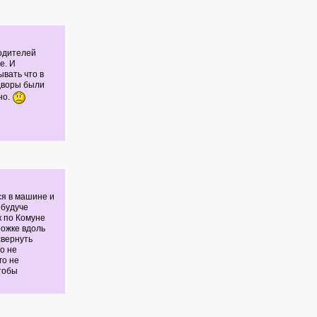
Родителей
е. И
ывать что в
 дворы были
но.
лся в машине и
 будуче
к по Комуне
рожке вдоль
свернуть
то не
го не
чтобы