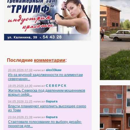
Последние
комментарии
:
alex33kaw
20.06.2026 07:33
написал
Из-за крупной задолженности по алиментам
северчанин...
С Е В Е Р С К
19.05.2026 14:30
написал
Житель Северска под давлением мошенников
вскрыл сейф...
барыга
04.05.2026 21:25
написал
Власти планируют наполнить высохшее озеро
из Томи
барыга
23.04.2026 21:39
написал
Стартовало голосование по выбору дизайн-
проектов для...