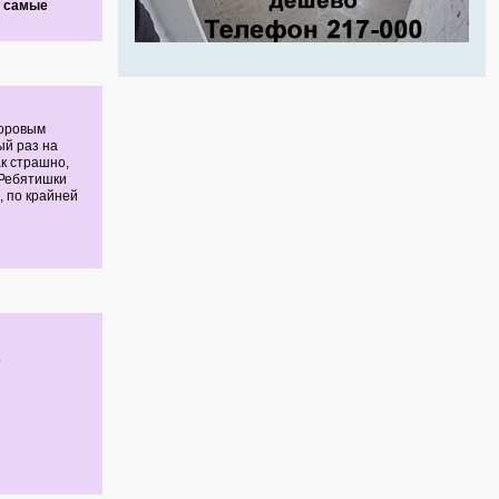
о самые
воровым
ый раз на
ак страшно,
 Ребятишки
, по крайней
.