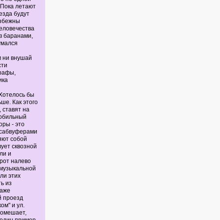
 Пока летают
езда будут
избежны
еловечества
в баранами,
умался
м ни внушай
сти
рафы,
ика
 Хотелось бы
ше. Как этого
 ставят на
мобильный
оры - это
 сабвуферами
яют собой
вует сквозной
ли и
рот налево
 музыкальной
ли этих
ь из
даже
й проезд
м" и ул.
помешает,
 один пример.