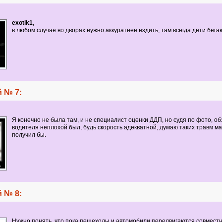
exotik1
,
в любом случае во дворах нужно аккуратнее ездить, там всегда дети бегаю
 № 7:
Я конечно не была там, и не специалист оценки ДДП, но судя по фото, об
водителя неплохой был, будь скорость адекватной, думаю таких травм м
получил бы.
 № 8:
Нужно понять, что пока пешеходы и автомобили передвигаются совместн