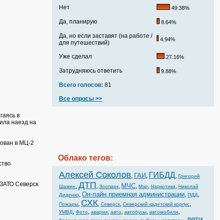
Нет
49.38%
Да, планирую
8.64%
Да, но если заставят (на работе /
4.94%
для путешествий)
Уже сделал
27.16%
Затрудняюсь ответить
9.88%
Всего голосов:
81
Все опросы >>
гаясь в
ила наезд на
ован в МЦ-2
Облако тегов:
ство
Алексей Соколов
ГИБДД
ГАИ
,
,
,
Григорий
ДТП
ЗАТО Северск
МЧС
,
,
,
,
,
,
Шамин
Зоопарк
Мэр
Наркотики
Николай
Он-лайн приемная администрации
,
,
,
Диденко
ПДД
СХК
,
,
,
,
Пожары
Северск
Северский кадетский корпус
,
,
,
,
,
,
УМВД
Фото
авария
авто
автобусы
автомобили
дети