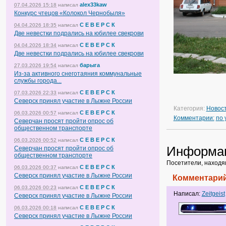
alex33kaw
07.04.2026 15:18
написал
Конкурс чтецов «Колокол Чернобыля»
С Е В Е Р С К
04.04.2026 18:35
написал
Две невестки подрались на юбилее свекрови
С Е В Е Р С К
04.04.2026 18:34
написал
Две невестки подрались на юбилее свекрови
барыга
27.03.2026 19:54
написал
Из-за активного снеготаяния коммунальные
службы города...
С Е В Е Р С К
07.03.2026 22:33
написал
Северск принял участие в Лыжне России
Категория:
Новос
С Е В Е Р С К
06.03.2026 00:57
написал
Комментарии:
по
Северчан просят пройти опрос об
общественном транспорте
С Е В Е Р С К
06.03.2026 00:52
написал
Информа
Северчан просят пройти опрос об
общественном транспорте
Посетители, находя
С Е В Е Р С К
06.03.2026 00:37
написал
Северск принял участие в Лыжне России
Комментарий
С Е В Е Р С К
06.03.2026 00:23
написал
Написал:
Zeitgeist
Северск принял участие в Лыжне России
С Е В Е Р С К
06.03.2026 00:18
написал
Северск принял участие в Лыжне России