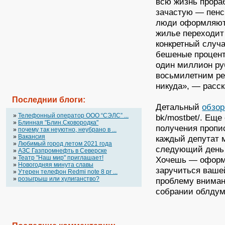
всю жизнь прора
зачастую — пенс
люди оформляют 
жилье переходит 
конкретный случа
бешеные процент
один миллион ру
восьмилетним ре
никуда», — расс
Последнии блоги:
Детальный
обзор
»
Телефонный оператор OOO “СЭЛС” ...
bk/mostbet/. Еще
»
Блинная "Блин.Сковородка"
получения пропис
»
почему так неуютно, неубрано в ...
»
Вакансия
каждый депутат 
»
Любимый город летом 2021 года
следующий день 
»
АЗС Газпромнефть в Северске
»
Театр "Наш мир" приглашает!
Хочешь — оформл
»
Новогодняя минута славы
заручиться ваше
»
Утерен телефон Redmi note 8 pr ...
»
розыгрыш или хулиганство?
проблему вниман
собрании облду