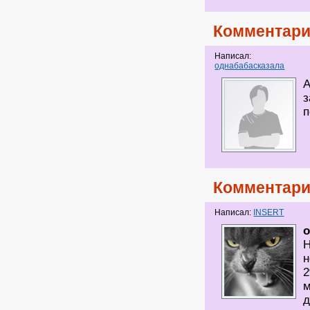
Комментари
Написал:
однабабасказала
А
з
п
Комментари
Написал:
INSERT
Н
н
2
м
д