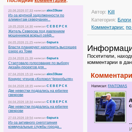
Последние
комментарии
:
alex33kaw
20.06.2026 07:33
написал
Автор:
Kill
Из-за крупной задолженности по
Категория:
Блоги
алиментам северчанин...
Комментарии:
по
С Е В Е Р С К
19.05.2026 14:30
написал
Житель Северска под давлением
мошенников вскрыл сейф...
барыга
04.05.2026 21:25
написал
Информац
Власти планируют наполнить высохшее
озеро из Томи
Посетители, наход
барыга
23.04.2026 21:39
написал
комментарии в дан
Стартовало голосование по выбору
дизайн-проектов для...
Комментари
alex33kaw
07.04.2026 15:18
написал
Конкурс чтецов «Колокол Чернобыля»
С Е В Е Р С К
Написал:
FANTOMAS
04.04.2026 18:35
написал
Две невестки подрались на юбилее
свекрови
С Е В Е Р С К
04.04.2026 18:34
написал
Две невестки подрались на юбилее
свекрови
барыга
27.03.2026 19:54
написал
Из-за активного снеготаяния
-
коммунальные службы города...
И