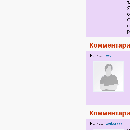
т
Я
о
С
п
р
Комментари
Написал:
vvv
Комментари
Написал:
zerber777