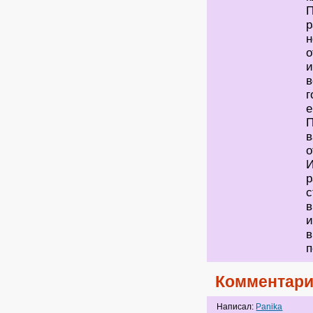
П
р
н
о
и
в
г
П
в
о
И
р
с
в
и
в
Комментари
Написал:
Panika