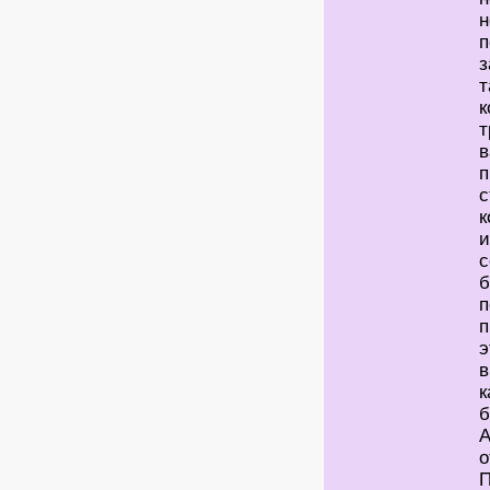
н
п
з
т
к
т
в
п
с
к
и
с
б
п
п
э
в
к
б
А
о
П