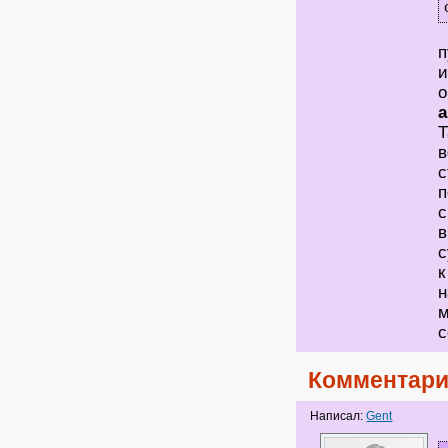
Э
п
и
о
а
Т
в
с
п
с
в
с
к
н
м
с
Комментари
Написал:
Gent