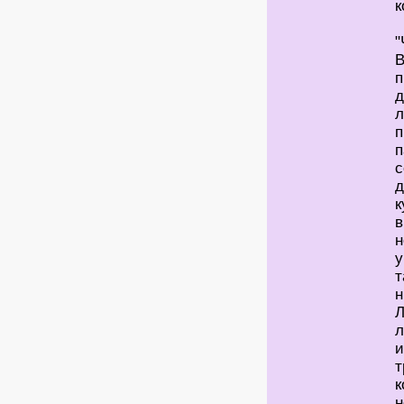
к
"
В
п
д
л
п
п
с
д
к
в
н
у
т
н
Л
л
и
т
к
н