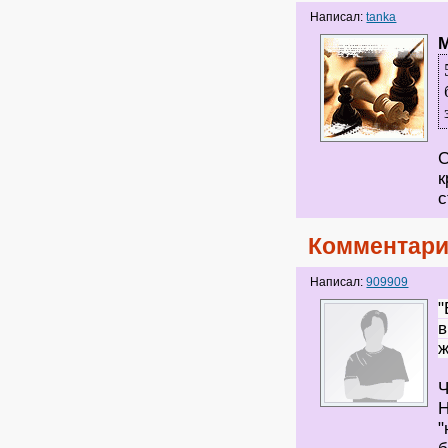
Написал:
tanka
М
С
к
с
Комментари
Написал:
909909
"
в
ж
Ч
Н
"