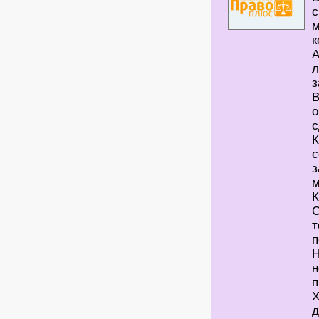
с
м
к
А
л
з
В
о
с
К
с
з
м
К
С
т
п
Н
н
п
Х
д