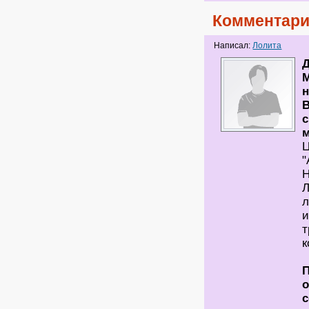
Комментари
Написал:
Лолита
М
В
с
м
"
Н
Л
л
и
т
к
П
о
с