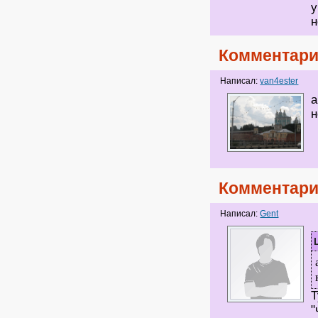
у
н
Комментари
Написал:
van4ester
а
н
Комментари
Написал:
Gent
Т
"