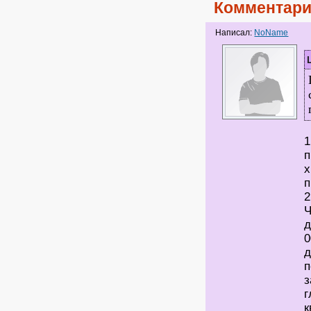
Комментари
Написал:
NoName
1
п
х
п
2
Ч
д
0
д
п
з
г
к