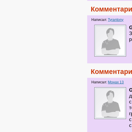
Комментари
Написал:
Tyrantony
G
З
р
Комментари
Написал:
Монах 13
G
д
с
т
г
с