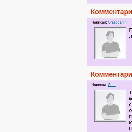
Комментари
Написал:
Grazgdanin
Г
л
Комментари
Написал:
Gent
Т
к
с
о
п
м
п