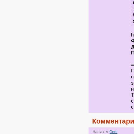
h
Д
Г
п
э
н
Т
с
с
Комментари
Написал:
Gent