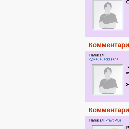
G
Комментари
Написал:
однабабасказала
ч
ж
Комментари
Написал:
PravoPlus
В