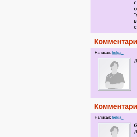
с
о
"
в
с
Комментари
Написал:
helga_
Д
Комментари
Написал:
helga_
G
Д