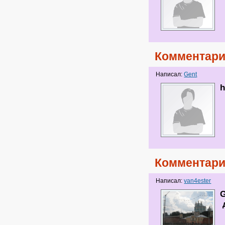
Комментари
Написал:
Gent
h
Комментари
Написал:
van4ester
G
д