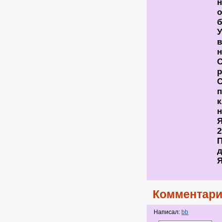
о
б
У
в
н
С
р
С
п
к
н
Я
2
д
Я
Комментари
Написал:
bb