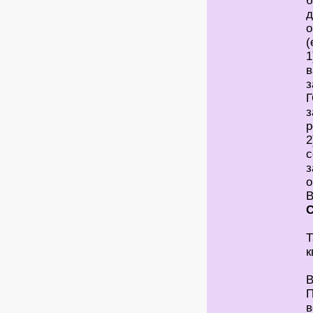
б
д
о
(
1
в
Г
з
р
2
с
з
Т
к
В
П
в