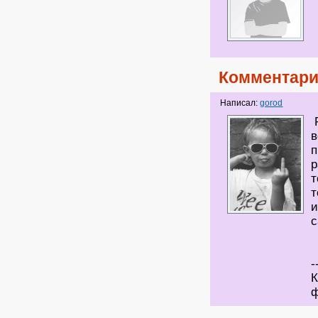
Комментари
Написал:
gorod
F
в
п
р
т
т
и
с
-
К
ф