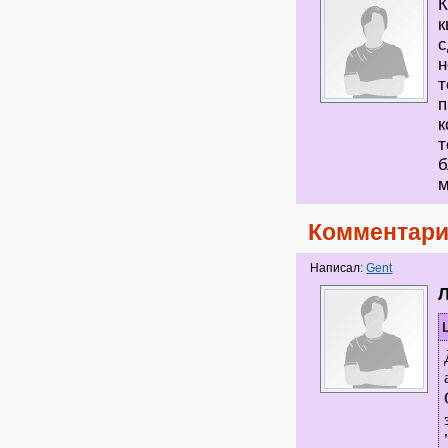
К
к
с
н
т
п
к
т
б
м
Комментари
Написал:
Gent