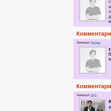
с
а
л
д
м
Комментари
Написал:
Roman
z
В
в
Комментари
Написал:
zero
д