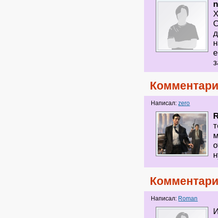
Х
С
д
н
е
з
Комментари
Написал:
zero
т
м
о
Комментари
Написал:
Roman
И