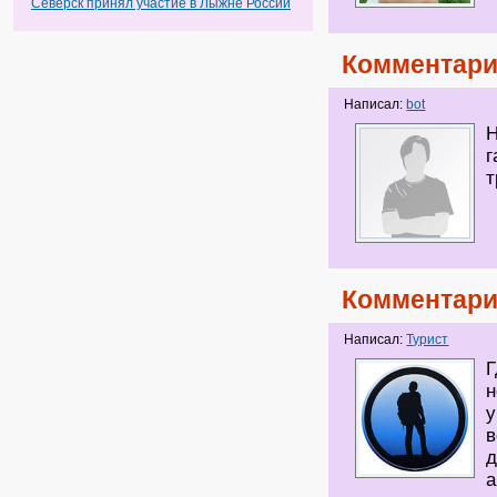
Северск принял участие в Лыжне России
Комментари
Написал:
bot
г
т
Комментари
Написал:
Турист
Г
н
у
в
д
а