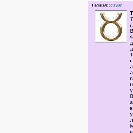
Написал:
octavian
Т
Т
Н
В
Ф
д
д
Т
с
а
а
в
н
у
В
а
в
у
л
М
в