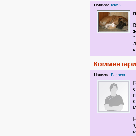
Написал:
feta52
В
ж
э
л
к
Комментари
Написал:
Bugbear
Г
с
п
с
м
Н
з
м