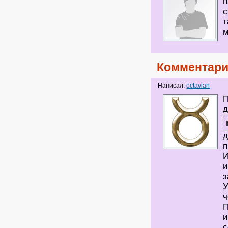
п
с
т
м
Комментари
Написал:
octavian
П
д
д
п
И
и
з
У
ч
П
и
с