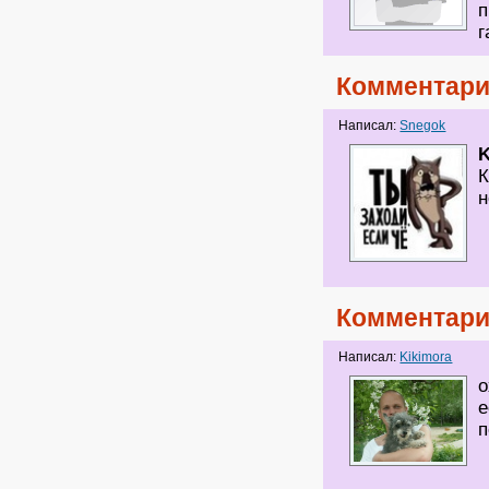
п
г
Комментари
Написал:
Snegok
K
К
н
Комментари
Написал:
Kikimora
о
е
п