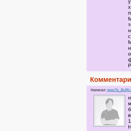
у
х
п
М
т
н
с
М
н
о
ф
Р
Комментари
Написал:
npocTo_BURL
н
м
б
в
1
Н