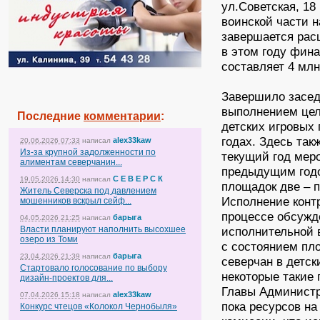
ул.Советская, 18
воинской части н
завершается расш
в этом году фин
составляет 4 млн
Завершило засед
выполнением цел
Последние
комментарии
:
детских игровых
годах. Здесь та
alex33kaw
20.06.2026 07:33
написал
Из-за крупной задолженности по
текущий год мер
алиментам северчанин...
предыдущим годо
С Е В Е Р С К
19.05.2026 14:30
написал
площадок две – п
Житель Северска под давлением
Исполнение контр
мошенников вскрыл сейф...
процессе обсужд
барыга
04.05.2026 21:25
написал
Власти планируют наполнить высохшее
исполнительной в
озеро из Томи
с состоянием пл
барыга
23.04.2026 21:39
написал
северчан в детск
Стартовало голосование по выбору
некоторые такие
дизайн-проектов для...
Главы Администра
alex33kaw
07.04.2026 15:18
написал
пока ресурсов на
Конкурс чтецов «Колокол Чернобыля»