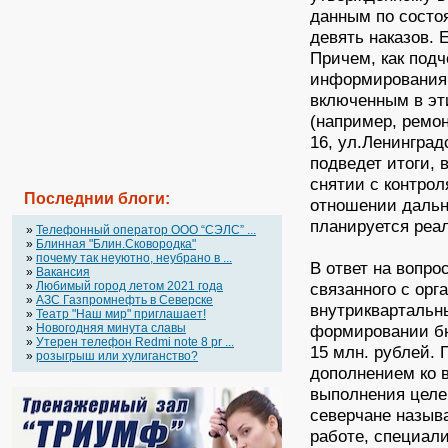
данным по состо
девять наказов. 
Причем, как подч
информирования,
включенным в эт
(например, ремон
16, ул.Ленинград
подведет итоги,
снятии с контрол
Последнии блоги:
отношении дальн
планируется реал
»
Телефонный оператор OOO “СЭЛС” ...
»
Блинная "Блин.Сковородка"
»
почему так неуютно, неубрано в ...
В ответ на вопро
»
Вакансия
»
Любимый город летом 2021 года
связанного с ор
»
АЗС Газпромнефть в Северске
внутриквартальны
»
Театр "Наш мир" приглашает!
»
Новогодняя минута славы
формировании бю
»
Утерен телефон Redmi note 8 pr ...
15 млн. рублей.
»
розыгрыш или хулиганство?
дополнением ко в
выполнения целе
северчане называ
работе, специал