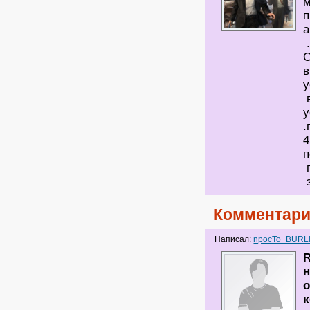
м
п
а
С
в
у
в
у
.
4
п
п
з
Комментари
Написал:
npocTo_BURL
н
о
к