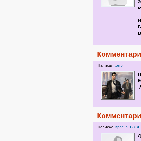
э
м
н
г
Комментари
Написал:
zero
е
д
Комментари
Написал:
npocTo_BURL
д