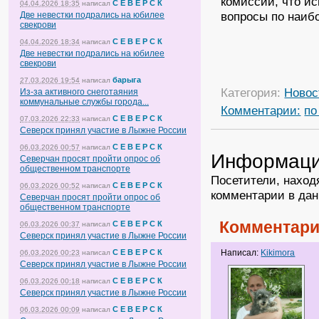
комиссии, что ис
С Е В Е Р С К
04.04.2026 18:35
написал
вопросы по наиб
Две невестки подрались на юбилее
свекрови
С Е В Е Р С К
04.04.2026 18:34
написал
Две невестки подрались на юбилее
свекрови
барыга
27.03.2026 19:54
написал
Категория:
Новос
Из-за активного снеготаяния
коммунальные службы города...
Комментарии:
по
С Е В Е Р С К
07.03.2026 22:33
написал
Северск принял участие в Лыжне России
С Е В Е Р С К
06.03.2026 00:57
написал
Информац
Северчан просят пройти опрос об
общественном транспорте
Посетители, наход
С Е В Е Р С К
06.03.2026 00:52
написал
комментарии в дан
Северчан просят пройти опрос об
общественном транспорте
Комментари
С Е В Е Р С К
06.03.2026 00:37
написал
Северск принял участие в Лыжне России
С Е В Е Р С К
Написал:
Kikimora
06.03.2026 00:23
написал
Северск принял участие в Лыжне России
С Е В Е Р С К
06.03.2026 00:18
написал
Северск принял участие в Лыжне России
С Е В Е Р С К
06.03.2026 00:09
написал