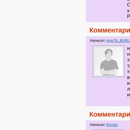
О
х
Комментари
Написал:
npocTo_BURL
н
н
т
т
т
в
н
л
и
Комментари
Написал:
Roman