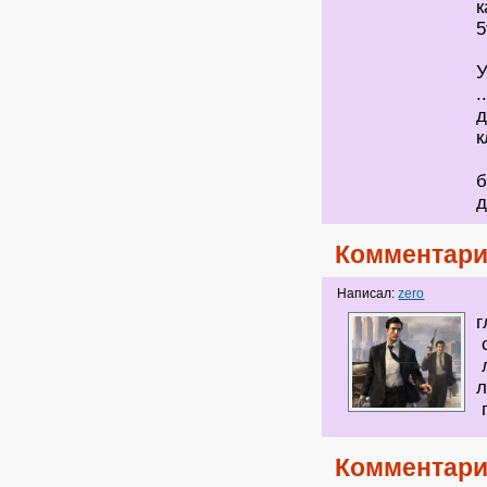
к
5
У
.
д
к
б
д
Комментари
Написал:
zero
г
с
л
л
п
Комментари