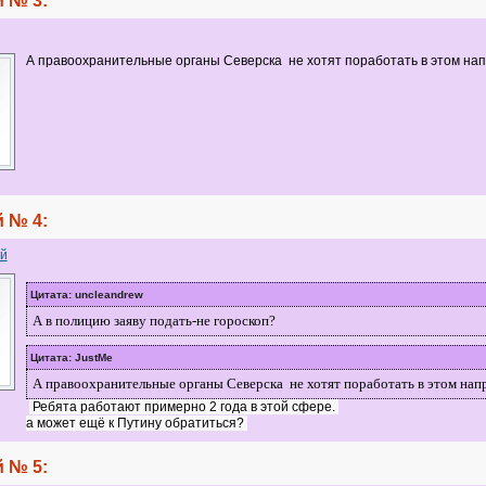
 № 3:
А правоохранительные органы Северска не хотят поработать в этом на
 № 4:
й
Цитата: uncleandrew
А в полицию заяву подать-не гороскоп?
Цитата: JustMe
А правоохранительные органы Северска не хотят поработать в этом нап
Ребята работают примерно 2 года в этой сфере.
а может ещё к Путину обратиться?
 № 5: