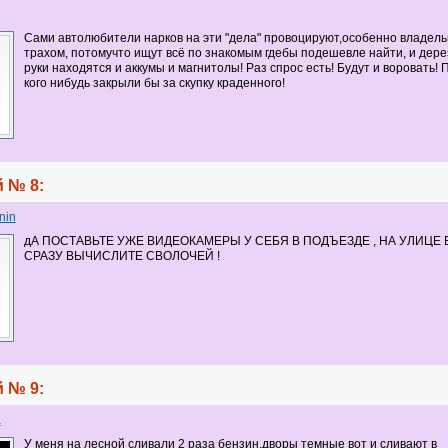
Сами автолюбители нарков на эти "дела" провоцируют,особенно владель
трахом, потомучто ищут всё по знакомым гдебы подешевле найти, и дер
руки находятся и аккумы и магнитолы! Раз спрос есть! Будут и воровать!
кого нибудь закрыли бы за скупку краденного!
 № 8:
nin
дА ПОСТАВЬТЕ УЖЕ ВИДЕОКАМЕРЫ У СЕБЯ В ПОДЪЕЗДЕ , НА УЛИЦЕ 
СРАЗУ ВЫЧИСЛИТЕ СВОЛОЧЕЙ !
 № 9:
a
У меня на лесной сливали 2 раза бензин,дворы темные вот и сливают в