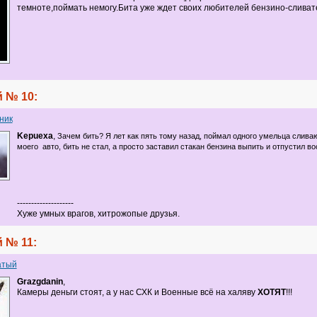
темноте,поймать немогу.Бита уже ждет своих любителей бензино-сливат
 № 10:
ник
Kepuexa
,
Зачем бить? Я лет как пять тому назад, поймал одного умельца слива
моего
авто, бить не стал, а просто заставил стакан бензина выпить и отпустил во
--------------------
Хуже умных врагов, хитрожопые друзья.
 № 11:
атый
Grazgdanin
,
Камеры деньги стоят, а у нас СХК и Военные всё на халяву
ХОТЯТ
!!!