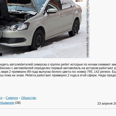
едить автолюбителей северска о группе ребят которые по ночам снимают ак
 бензин с автомобилей определен первый автомобиль на котором работают ре
 марк 2 примерно 89 года выпуска белого цвета гос номер 795, 142 регион. Ещ
осы пока не знаю. Ребята работают примерно 2 года в этой сфере. Надо пред
ти
»
Северск
»
Общество
 убыванию
(38)
23 апреля 