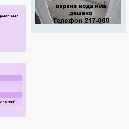
правлении?
равлении?