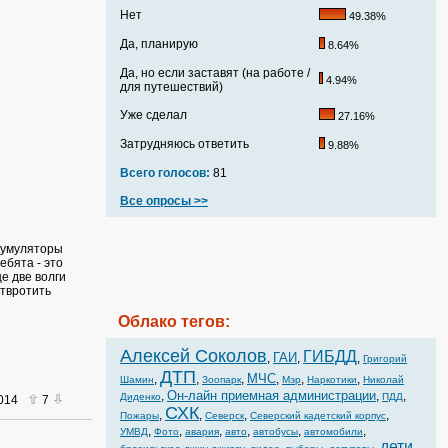
Нет
49.38%
Да, планирую
8.64%
Да, но если заставят (на работе /
4.94%
для путешествий)
Уже сделал
27.16%
Затрудняюсь ответить
9.88%
Всего голосов:
81
Все опросы >>
кумуляторы
бята - это
е две волги
отвротить
Облако тегов:
Алексей Соколов
ГИБДД
ГАИ
,
,
,
Григорий
ДТП
МЧС
,
,
,
,
,
,
Шамин
Зоопарк
Мэр
Наркотики
Николай
Он-лайн приемная администрации
,
,
,
Диденко
ПДД
2014
7
СХК
,
,
,
,
Пожары
Северск
Северский кадетский корпус
,
,
,
,
,
,
УМВД
Фото
авария
авто
автобусы
автомобили
дети