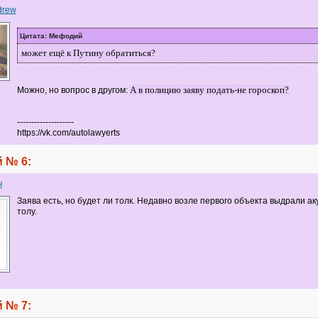
drew
Цитата: Мефодий
может ещё к Путину обратиться?
А в полицию заяву подать-не гороскоп?
Можно, но вопрос в другом:
--------------------
https://vk.com/autolawyerts
 № 6:
ч
Заява есть, но будет ли толк. Недавно возле первого объекта выдрали ак
толу.
 № 7: