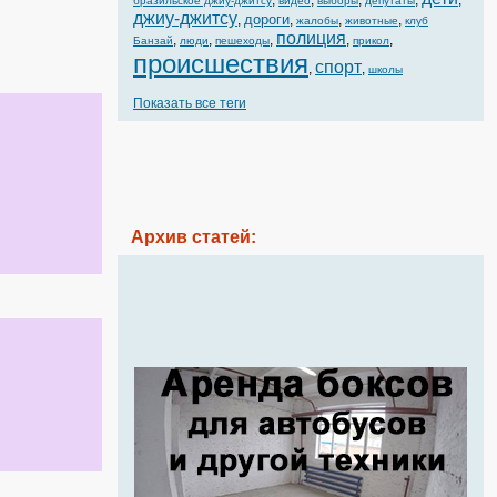
,
,
,
,
,
бразильское джиу-джитсу
видео
выборы
депутаты
джиу-джитсу
дороги
,
,
,
,
жалобы
животные
клуб
полиция
,
,
,
,
,
Банзай
люди
пешеходы
прикол
происшествия
спорт
,
,
школы
Показать все теги
Архив статей: