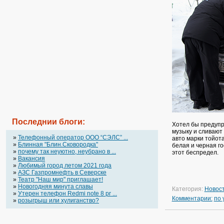
Последнии блоги:
Хотел бы предупр
музыку и сливают
»
Телефонный оператор OOO “СЭЛС” ...
авто марки тойота
»
Блинная "Блин.Сковородка"
белая и черная г
»
почему так неуютно, неубрано в ...
этот беспредел.
»
Вакансия
»
Любимый город летом 2021 года
»
АЗС Газпромнефть в Северске
»
Театр "Наш мир" приглашает!
»
Новогодняя минута славы
Категория:
Новос
»
Утерен телефон Redmi note 8 pr ...
Комментарии:
по
»
розыгрыш или хулиганство?