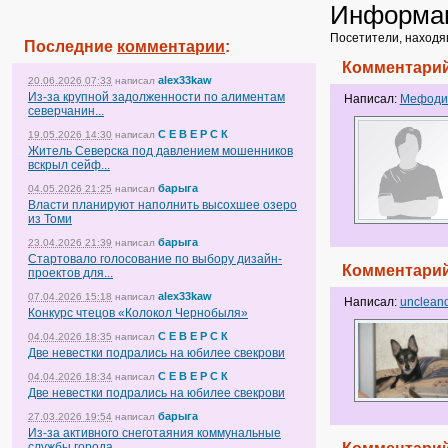
Информа
Посетители, находя
Последние
комментарии
:
Комментарий
alex33kaw
20.06.2026 07:33
написал
Из-за крупной задолженности по алиментам
Написал:
Мефоди
северчанин...
С Е В Е Р С К
19.05.2026 14:30
написал
Житель Северска под давлением мошенников
вскрыл сейф...
барыга
04.05.2026 21:25
написал
Власти планируют наполнить высохшее озеро
из Томи
барыга
23.04.2026 21:39
написал
Стартовало голосование по выбору дизайн-
Комментарий
проектов для...
alex33kaw
07.04.2026 15:18
написал
Написал:
unclean
Конкурс чтецов «Колокол Чернобыля»
С Е В Е Р С К
04.04.2026 18:35
написал
Две невестки подрались на юбилее свекрови
С Е В Е Р С К
04.04.2026 18:34
написал
Две невестки подрались на юбилее свекрови
барыга
27.03.2026 19:54
написал
Из-за активного снеготаяния коммунальные
службы города...