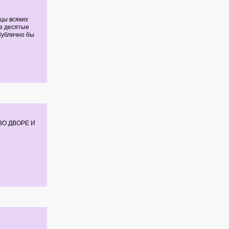
цы всяких
ез десятые
 Публично бы
ВО ДВОРЕ И