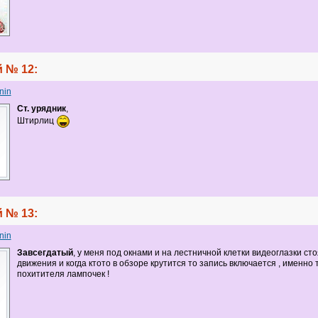
 № 12:
nin
Ст. урядник
,
Штирлиц
 № 13:
nin
Завсегдатый
, у меня под окнами и на лестничной клетки видеоглазки сто
движения и когда ктото в обзоре крутится то запись включается , именно 
похитителя лампочек !