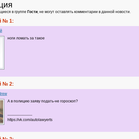
ция
щиеся в группе
Гости
, не могут оставлять комментарии в данной новости.
 № 1:
й
ноги ломать за такое
 № 2:
drew
А в полицию заяву подать-не гороскоп?
--------------------
https://vk.com/autolawyerts