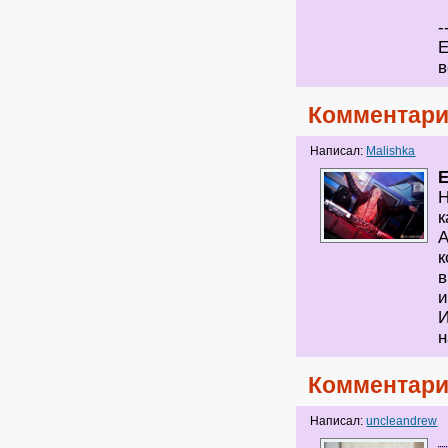
-
Е
в
Комментари
Написал:
Malishka
Н
к
А
к
в
и
И
н
Комментари
Написал:
uncleandrew