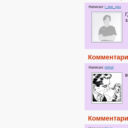
Написал:
I_see_you
Г
з
Комментари
Написал:
mrhot
в
Комментари