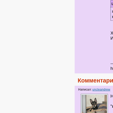
Х
И
-
h
Комментари
Написал:
uncleandrew
Н
"