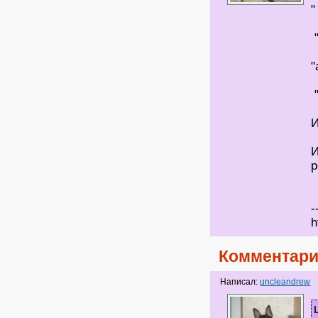
"
"
И
И
р
-
h
Комментари
Написал:
uncleandrew