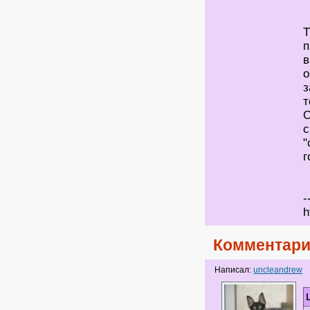
Т
п
в
о
з
т
О
с
"
г
-
h
Комментари
Написал:
uncleandrew