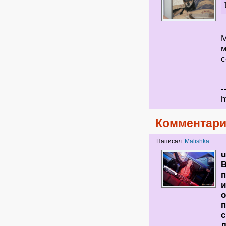
М
м
с
-
h
Комментари
Написал:
Malishka
u
В
п
и
о
п
с
л