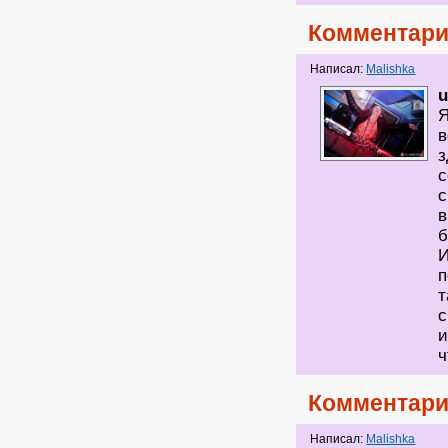
Комментари
Написал:
Malishka
u
Я
в
з
с
с
в
б
И
п
т
с
и
ч
Комментари
Написал:
Malishka