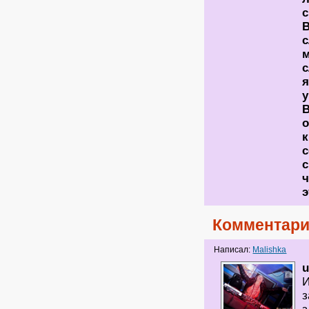
с
В
с
м
с
у
В
о
к
с
с
ч
э
Комментари
Написал:
Malishka
u
И
з