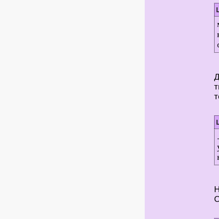
Д
т
т
Н
О