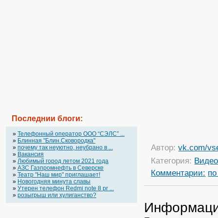
Последнии блоги:
»
Телефонный оператор OOO “СЭЛС” ...
»
Блинная "Блин.Сковородка"
Автор:
vk.com/vs
»
почему так неуютно, неубрано в ...
»
Вакансия
Категория:
Виде
»
Любимый город летом 2021 года
»
АЗС Газпромнефть в Северске
Комментарии:
по
»
Театр "Наш мир" приглашает!
»
Новогодняя минута славы
»
Утерен телефон Redmi note 8 pr ...
»
розыгрыш или хулиганство?
Информац