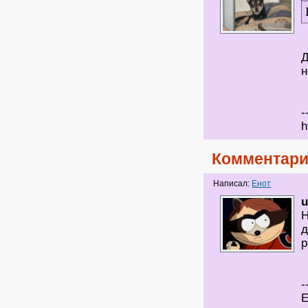
Д
н
-
h
Комментари
Написал:
Енот
u
Н
д
р
-
Е