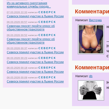
Из-за активного снеготаяния
коммунальные службы города...
Комментари
С Е В Е Р С К
07.03.2026 22:33
написал
Северск принял участие в Лыжне России
Написал:
Висточка
С Е В Е Р С К
06.03.2026 00:57
написал
Северчан просят пройти опрос об
общественном транспорте
С Е В Е Р С К
06.03.2026 00:52
написал
Северчан просят пройти опрос об
-
общественном транспорте
Н
С Е В Е Р С К
06.03.2026 00:37
написал
ч
Северск принял участие в Лыжне России
С Е В Е Р С К
06.03.2026 00:23
написал
Северск принял участие в Лыжне России
Комментари
С Е В Е Р С К
06.03.2026 00:18
написал
Северск принял участие в Лыжне России
Написал:
db
С Е В Е Р С К
06.03.2026 00:09
написал
Северск принял участие в Лыжне России
Н
н