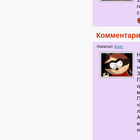
з
г
с
Комментари
Написал:
Енот
Н
"
н
З
П
о
м
П
ч
л
А
к
н