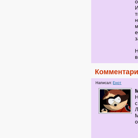
о
И
т
н
м
е
з
Н
в
Комментари
Написал:
Енот
M
Н
с
Л
М
о