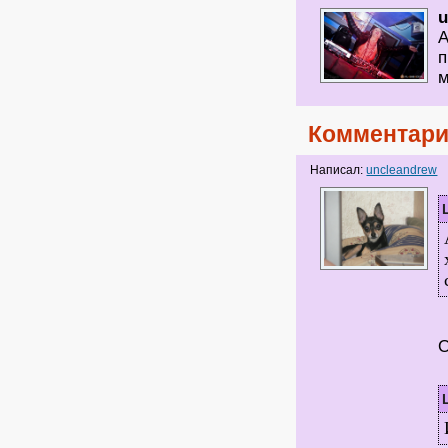
u
А
п
м
Комментари
Написал:
uncleandrew
О