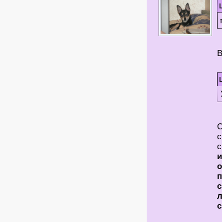
В
С
с
с
и
о
п
с
л
с