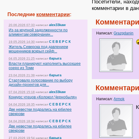
Посетители, наход
комментарии в дан
Последние
комментарии
:
Комментари
alex33kaw
20.06.2026 07:33
написал
Из-за крупной задолженности по
Написал:
Grazgdanin
алиментам северчанин...
С Е В Е Р С К
19.05.2026 14:30
написал
Житель Северска под давлением
мошенников вскрыл сейф...
барыга
04.05.2026 21:25
написал
Власти планируют наполнить высохшее
озеро из Томи
барыга
23.04.2026 21:39
написал
Стартовало голосование по выбору
дизайн-проектов для...
Комментари
alex33kaw
07.04.2026 15:18
написал
Конкурс чтецов «Колокол Чернобыля»
Написал:
Armok
С Е В Е Р С К
04.04.2026 18:35
написал
К
Две невестки подрались на юбилее
свекрови
С Е В Е Р С К
04.04.2026 18:34
написал
Две невестки подрались на юбилее
свекрови
барыга
27.03.2026 19:54
написал