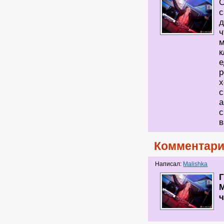
О
с
д
ч
м
к
е
р
х
с
а
с
в
Комментари
Написал:
Malishka
Г
М
ч