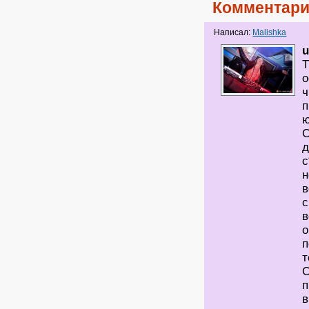
Комментари
Написал:
Malishka
u
Т
о
ч
п
ю
С
д
с
н
в
с
в
о
п
т
С
п
в