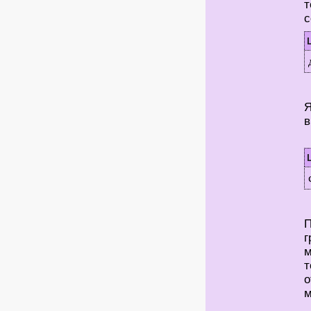
т
с
Я
в
П
г
м
т
о
м