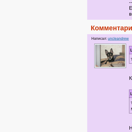
-
Е
в
Комментари
Написал:
uncleandrew
К
Н