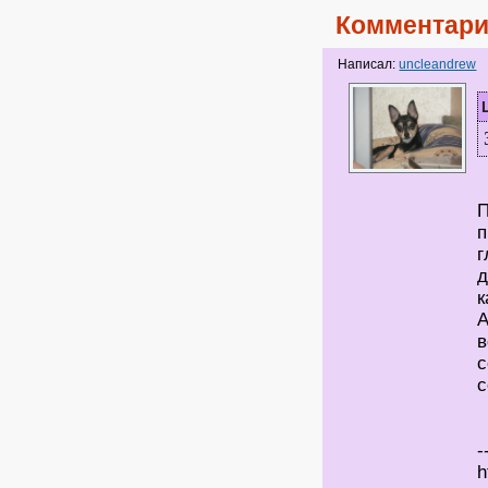
Комментари
Написал:
uncleandrew
П
п
г
д
к
А
в
с
с
-
h