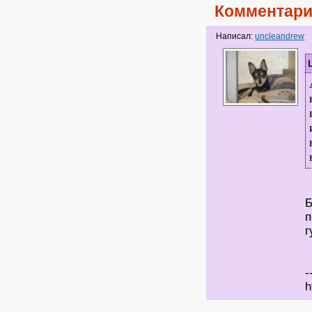
Комментари
Написал:
uncleandrew
Б
п
г
-
h