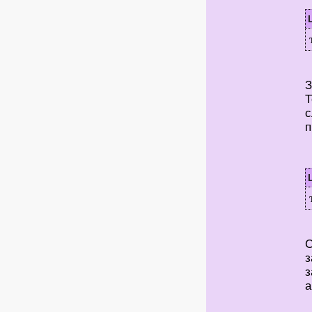
З
Т
с
п
С
з
з
а