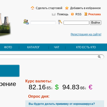
Сделать стартовой
Добавить в избранное
Помощь
RSS
Реклама
Регистрация на сайте!
ФОТО
КАТАЛОГ
ЧАТ
КТО ЕСТЬ КТО
Курс валюты:
рение
82.16
$
94.83
€
65↓
66↓
Опрос дня:
Вы будете делать прививку от коронавируса?