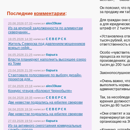
Он пояснил, что 
за продажу им та
Последние
комментарии
:
Для граждан они с
alex33kaw
20.06.2026 07:33
написал
а для юридически
Из-за крупной задолженности по алиментам
штраф от 2 тысяч 
северчанин...
«Установлена отв
С Е В Е Р С К
19.05.2026 14:30
написал
тысяч рублей, ес
Житель Северска под давлением мошенников
ответственность е
вскрыл сейф...
Особо «чувствите
барыга
04.05.2026 21:25
написал
процесса их потр
Власти планируют наполнить высохшее озеро
произведениях: д
из Томи
тысяч до 200 тыся
барыга
23.04.2026 21:39
написал
Законопослушное
Стартовало голосование по выбору дизайн-
проектов для...
«Очень важно, чт
выполнять нормы 
alex33kaw
07.04.2026 15:18
написал
административных
Конкурс чтецов «Колокол Чернобыля»
Так, за несоблюд
С Е В Е Р С К
04.04.2026 18:35
написал
курения должност
Две невестки подрались на юбилее свекрови
тысяч до 80 тысяч
С Е В Е Р С К
04.04.2026 18:34
написал
«Они ответят и за
Две невестки подрались на юбилее свекрови
перечеркнутая си
барыга
27.03.2026 19:54
написал
организацию на 30
Из-за активного снеготаяния коммунальные
службы города...
«Конечно, штрафы