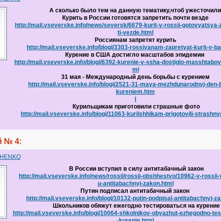
А сколько было тем на данную тематику,чтоб ужесточили
Курить в России готовятся запретить почти везде
http://mail.vseverske.info/news/seversk/6679-kurit-v-rossii-gotovyatsya-
ti-vezde.html
Россиянам запретят курить
http://mail.vseverske.info/blogi/3303-rossiyanam-zapretyat-kurit-v-b
Курение в США достигло масштабов эпидемии
http://mail.vseverske.info/blogi/6392-kurenie-v-ssha-dostiglo-masshtabov
ml
31 мая - Международный день борьбы с курением
http://mail.vseverske.info/blogi/2521-31-maya-mezhdunarodnyj-den-
kureniem.htm
l
Курильщикам приготовили страшные фото
http://mail.vseverske.info/blogi/11063-kurilshhikam-prigotovili-strashny
 № 4:
CHENKO
В России вступил в силу антитабачный закон
http://mail.vseverske.info/news/rossii/rossii-obshhestvo/10962-v-rossii-v
u-antitabachnyj-zakon.html
Путин подписал антитабачный закон
http://mail.vseverske.info/blogi/10132-putin-podpisal-antitabachnyj-z
Школьников обяжут ежегодно тестироваться на курение
http://mail.vseverske.info/blogi/10064-shkolnikov-obyazhut-ezhegodno-tes
-kurenie.html