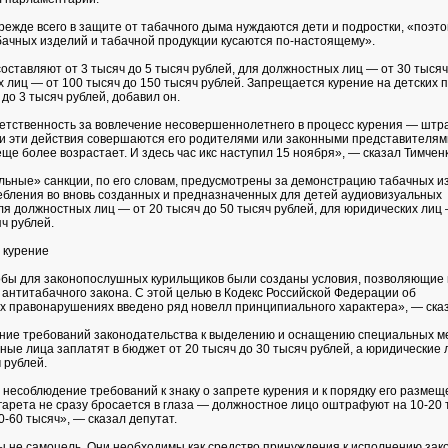
прежде всего в защите от табачного дыма нуждаются дети и подростки, «поэ
бачных изделий и табачной продукции кусаются по-настоящему».
оставляют от 3 тысяч до 5 тысяч рублей, для должностных лиц — от 30 тысяч
х лиц — от 100 тысяч до 150 тысяч рублей. Запрещается курение на детских
до 3 тысяч рублей, добавил он.
етственность за вовлечение несовершеннолетнего в процесс курения — штра
ли эти действия совершаются его родителями или законными представителям
ще более возрастает. И здесь час икс наступил 15 ноября», — сказал Тимченк
льные» санкции, по его словам, предусмотрены за демонстрацию табачных и
ебления во вновь созданных и предназначенных для детей аудиовизуальных
ля должностных лиц — от 20 тысяч до 50 тысяч рублей, для юридических лиц 
ч рублей.
 курение
обы для законопослушных курильщиков были созданы условия, позволяющие
антитабачного закона. С этой целью в Кодекс Российской Федерации об
 правонарушениях введено ряд новелл принципиального характера», — сказ
ение требований законодательства к выделению и оснащению специальных м
ные лица заплатят в бюджет от 20 тысяч до 30 тысяч рублей, а юридические 
 рублей.
 несоблюдение требований к знаку о запрете курения и к порядку его размещ
гарета не сразу бросается в глаза — должностное лицо оштрафуют на 10-20 
-60 тысяч», — сказал депутат.
 не самоцель. Они необходимы как средство принуждения к исполнению зако