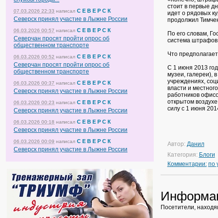
стоит в первые дн
С Е В Е Р С К
07.03.2026 22:33
написал
идет о рядовых ку
Северск принял участие в Лыжне России
продолжил Тимчен
С Е В Е Р С К
06.03.2026 00:57
написал
По его словам, Го
Северчан просят пройти опрос об
система штрафов
общественном транспорте
Что предполагает
С Е В Е Р С К
06.03.2026 00:52
написал
Северчан просят пройти опрос об
С 1 июня 2013 го
общественном транспорте
музеи, галереи),
учреждениях, соц
С Е В Е Р С К
06.03.2026 00:37
написал
власти и местного
Северск принял участие в Лыжне России
работников офисо
открытом воздухе
С Е В Е Р С К
06.03.2026 00:23
написал
силу с 1 июня 201
Северск принял участие в Лыжне России
С Е В Е Р С К
06.03.2026 00:18
написал
Северск принял участие в Лыжне России
С Е В Е Р С К
06.03.2026 00:09
написал
Автор:
Данил
Северск принял участие в Лыжне России
Категория:
Блоги
Комментарии:
по
Информа
Посетители, находя