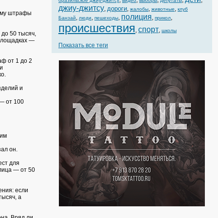
,
,
,
,
,
бразильское джиу-джитсу
видео
выборы
депутаты
джиу-джитсу
дороги
,
,
,
,
жалобы
животные
клуб
тому штрафы
полиция
,
,
,
,
,
Банзай
люди
пешеходы
прикол
происшествия
спорт
,
,
школы
 до 50 тысяч,
 площадках —
Показать все теги
ф от 1 до 2
и
о.
зделий и
— от 100
 им
ал он.
ест для
лица — от 50
ения: если
тысяч, а
на. Вряд ли