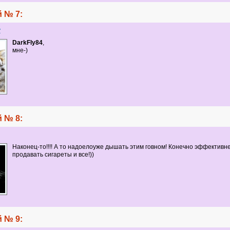
 № 7:
y
DarkFly84
,
мне-)
 № 8:
Наконец-то!!!! А то надоелоуже дышать этим говном! Конечно эффективн
продавать сигареты и все!))
 № 9: