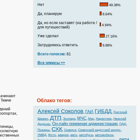
Нет
49.38%
Да, планирую
8.64%
Да, но если заставят (на работе /
4.94%
для путешествий)
Уже сделал
27.16%
Затрудняюсь ответить
9.88%
Всего голосов:
81
Все опросы >>
начинают
Облако тегов:
 Тимче
ждений
Алексей Соколов
ГИБДД
ГАИ
,
,
,
Григорий
ропортах,
ДТП
МЧС
,
,
,
,
,
,
Шамин
Зоопарк
Мэр
Наркотики
Николай
Он-лайн приемная администрации
,
,
,
Диденко
ПДД
стиницы,
СХК
,
,
,
,
Пожары
Северск
Северский кадетский корпус
бсолютную
,
,
,
,
,
,
щественных
УМВД
Фото
авария
авто
автобусы
автомобили
дети