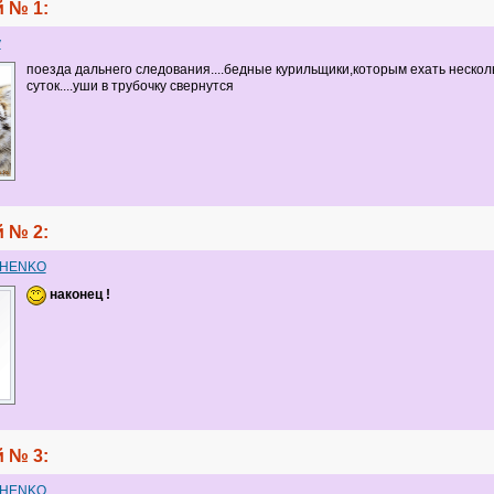
 № 1:
y
поезда дальнего следования....бедные курильщики,которым ехать нескол
суток....уши в трубочку свернутся
 № 2:
CHENKO
наконец !
 № 3:
CHENKO