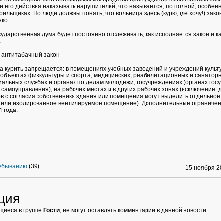
и его действия наказывать нарушителей, что называется, по полной, особенн
рильщиках. Но люди должны понять, что вольница здесь (курю, где хочу!) зак
ко.
сударственная дума будет постоянно отслеживать, как исполняется закон и к
.
 антитабачный закон
да курить запрещается: в помещениях учебных заведений и учреждений культ
 в объектах физкультуры и спорта, медицинских, реабилитационных и санатор
иальных службах и органах по делам молодежи, госучреждениях (органах гос
 самоуправления), на рабочих местах и в других рабочих зонах (исключение: 
в с согласия собственника здания или помещения могут выделить отдельное
 или изолированное вентилируемое помещение). Дополнительные ограничени
4 года.
 убыванию
(39)
15 ноября 
ция
щиеся в группе
Гости
, не могут оставлять комментарии в данной новости.