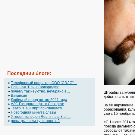
Последнии блоги:
»
Телефонный оператор OOO “СЭЛС” ...
»
Блинная "Блин.Сковородка"
»
почему так неуютно, неубрано в ...
Штрафы за курени
»
Вакансия
действовать в пя
»
Любимый город летом 2021 года
»
АЗС Газпромнефть в Северске
За ее нарушение,
»
Театр "Наш мир" приглашает!
образования, куль
»
Новогодняя минута славы
уже с 15 ноября 
»
Утерен телефон Redmi note 8 pr ...
»
розыгрыш или хулиганство?
«С 1 июня 2014 г
поезда дальнего 
свободу от табач
местах», — сказа