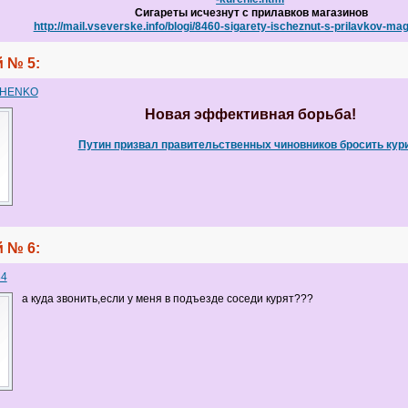
Сигареты исчезнут с прилавков магазинов
http://mail.vseverske.info/blogi/8460-sigarety-ischeznut-s-prilavkov-ma
 № 5:
CHENKO
Новая эффективная борьба!
Путин призвал правительственных чиновников бросить кур
 № 6:
84
а куда звонить,если у меня в подъезде соседи курят???