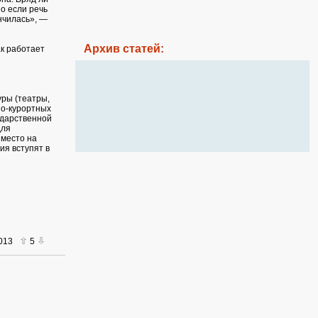
о если речь
ончилась», —
Архив статей:
ак работает
уры (театры,
но-курортных
ударственной
для
 место на
я вступят в
2013
5