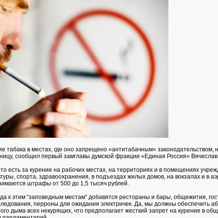
е табака в местах, где оно запрещено «антитабачным» законодательством, 
тницу, сообщил первый замглавы думской фракции «Единая Россия» Вячеслав
 то есть за курение на рабочих местах, на территориях и в помещениях учре
туры, спорта, здравоохранения, в подъездах жилых домов, на вокзалах и в аэ
взимаются штрафы от 500 до 1,5 тысяч рублей.
ода к этим “заповедным местам” добавятся рестораны и бары, общежития, го
следования, перроны для ожидания электричек. Да, мы должны обеспечить а
ного дыма всех некурящих, что предполагает жесткий запрет на курение в об
л парламентарий.