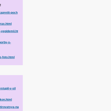
!
zapretit-poch
arax.html
-yepidemii.ht
borby-s-
e-foto.html
stupil-v-sil
akon.html
tirovatsya-na